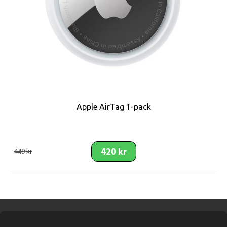
och hantera flera kameror från samma gränssnitt.
Den kompakta bulletdesignen gör kameran diskret
samtidigt som den robusta konstruktionen är byggd för
långvarig användning. Med
IPX4-klassning
och
IK04-
slagskydd
klarar den både regn, fukt och daglig
exponering utomhus. Den flexibla
3-axliga
justeringen
gör dessutom att kameran enkelt kan
riktas för optimal övervakning oavsett monteringsplats.
Apple AirTag 1-pack
För både privatpersoner och företag erbjuder
Ubiquiti
UniFi G5 Bullet
en professionell övervakningslösning
med hög bildkvalitet, enkel installation och ett kraftfullt
420 kr
449 kr
ekosystem som kan byggas ut i takt med att
säkerhetsbehoven växer.
Viktiga funktioner
5 MP CMOS-bildsensor
för hög detaljrikedom.
Upplösning på
2688 × 1512 pixlar (2K)
.