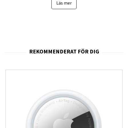
Läs mer
vilket ger skarpa och detaljrika inspelningar både dag
och natt. Den höga upplösningen gör det enklare att
identifiera personer, fordon och andra viktiga detaljer
även på längre avstånd.
Tack vare den inbyggda
IR-belysningen
och det
automatiska
IR-cut-filtret
växlar kameran smidigt
mellan dag- och nattläge. Resultatet blir tydliga
övervakningsbilder även när omgivningen är mörk,
vilket ger trygg övervakning dygnet runt.
Installationen är både snabb och smidig tack
vare
Power over Ethernet (PoE)
. En enda
nätverkskabel används för både ström och data, vilket
minskar kabeldragningen och förenklar installationen.
Kameran ansluts via
10/100 MbE Ethernet
och
administreras enkelt i
UniFi Protect
, där du kan se
livevideo, spela upp inspelningar, skapa händelseregler