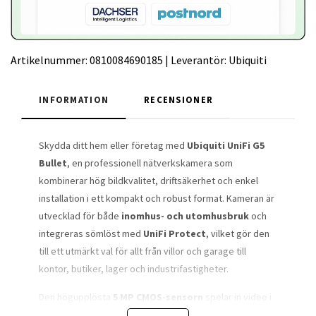
Artikelnummer:
0810084690185
|
Leverantör:
Ubiquiti
INFORMATION
RECENSIONER
Skydda ditt hem eller företag med
Ubiquiti UniFi G5
Bullet
, en professionell nätverkskamera som
kombinerar hög bildkvalitet, driftsäkerhet och enkel
installation i ett kompakt och robust format. Kameran är
utvecklad för både
inomhus- och utomhusbruk
och
integreras sömlöst med
UniFi Protect
, vilket gör den
till ett utmärkt val för allt från villor och garage till
kontor, butiker, lager och industrifastigheter.
Den högupplösta
5 MP CMOS-sensorn
spelar in video i
upp till
2688 × 1512 pixlar
med
30 bilder per sekund
,