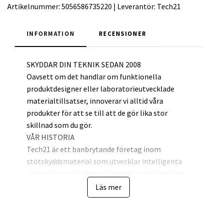
Artikelnummer:
5056586735220
|
Leverantör:
Tech21
INFORMATION
RECENSIONER
SKYDDAR DIN TEKNIK SEDAN 2008
Oavsett om det handlar om funktionella
produktdesigner eller laboratorieutvecklade
materialtillsatser, innoverar vi alltid våra
produkter för att se till att de gör lika stor
skillnad som du gör.
VÅR HISTORIA
Tech21 är ett banbrytande företag inom
stötskyddsmaterial som utvecklar intelligenta
material som skyddar miljontals mobiltelefoner,
din teknik, vår planet och dig.
Läs mer
Teknik, innovation och vetenskaplig testning är
nyckelelement som tillsammans gör Tech21:s