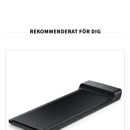
stötskyddsprodukter till de mest ackrediterade,
pålitliga och vetenskapligt bevisade som finns
på marknaden.
VAD VI STÅR FÖR
Skydd mot stötar
Banbrytande teknik för stötskydd som skyddar
dina enheter som ingen annan.
Militär testning
Vårt FlexShock™-material och vår teknik för
stötskydd är välkända i hela branschen tack vare
åratal av hängiven utveckling, testning och
innovation, så det var ett logiskt nästa steg att
gå in på den militära standardarenan.
Hållbarhet
Från återvunna material till intelligenta
biotekniska formler skyddar vi din teknik och vår
planet.
Design och innovation