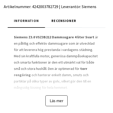
Artikelnummer:
4242003782729
|
Leverantör:
Siemens
INFORMATION
RECENSIONER
Siemens Z3.0 VSZ3B212 Dammsugare 4 liter Svart
är
en pålitlig och effektiv dammsugare som är utvecklad
för att leverera hög prestanda i vardagens städning.
Med sin kraftfulla motor, generösa dammpåsekapacitet
och smarta funktioner är den ett utmärkt val för både
små och stora hushåll. Den är optimerad för
torr
rengöring
och hanterar enkelt damm, smuts och
partiklar på olika typer av golv, vilket gör den till en
mångsidig lösning för hela hemmet.
Designen är kompakt och funktionell med en klassisk
Läs mer
svart finish som passar i alla hem. Trots sin robusta
konstruktion är dammsugaren enkel att manövrera och