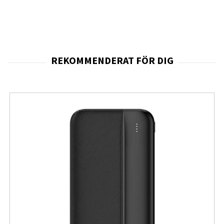
förvara. Med en bredd på 28,7 cm och en längd på 40 cm
är den smidig nog att använda i trånga utrymmen
samtidigt som den erbjuder stabilitet under användning.
Den låga vikten på 5,9 kg gör den lätt att flytta mellan
rum och våningsplan.
En av de största fördelarna med denna modell är den
stora
dammpåsekapaciteten på 4 liter
, vilket
innebär att du kan städa under längre perioder utan att
behöva byta påse. Den använder Bosch/Siemens typ G
ALL-påsar, vilket säkerställer effektiv dammuppsamling
och hygienisk hantering. Detta gör den särskilt lämplig
för hushåll med hög städfrekvens.
Dammsugaren är utrustad med
justerbar sugkraft
,
vilket gör att du kan anpassa rengöringen efter olika
ytor och behov. Oavsett om du dammsuger känsliga
textilier eller hårda golv kan du enkelt justera effekten
för bästa resultat. Den elektroniska styrningen ger