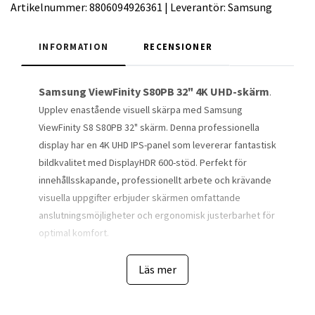
Artikelnummer:
8806094926361
|
Leverantör:
Samsung
INFORMATION
RECENSIONER
Samsung ViewFinity S80PB 32" 4K UHD-skärm
.
Upplev enastående visuell skärpa med Samsung
ViewFinity S8 S80PB 32" skärm. Denna professionella
display har en 4K UHD IPS-panel som levererar fantastisk
bildkvalitet med DisplayHDR 600-stöd. Perfekt för
innehållsskapande, professionellt arbete och krävande
visuella uppgifter erbjuder skärmen omfattande
anslutningsmöjligheter och ergonomisk justerbarhet för
optimal komfort.
32" IPS 4K UHD (3840 x 2160)
Läs mer
HDR 600-stöd
98 % DCI-P3 färgomfång
HDMI 2.0, DisplayPort 1.4 och USB-C-anslutning