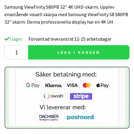
Samsung ViewFinity S80PB 32" 4K UHD-skärm. Upplev
enastående visuell skärpa med Samsung ViewFinity S8 S80PB
32" skärm. Denna professionella display har en 4K UH
I lager.
Förväntad leveranstid 12-15 arbetsdagar
LÄGG I KORGEN