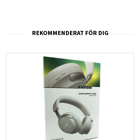
Inbyggt USB 3.2-nav med 3 portar och RJ45
Justerbar höjd, lutning, vridning och rotering
100 x 100 mm VESA-kompatibel
Kristallklar 4K-upplösning för professionellt
arbete
ViewFinity S8 levererar enastående bildkvalitet med sin
3840 x 2160 4K UHD-upplösning på en 32" skärm. IPS-
panelen har en snabb 5 ms responstid och utmärkta 178-
graders betraktningsvinklar, vilket gör den perfekt för
precist innehållsskapande och detaljerat arbete. Med
350 nits ljusstyrka och 1000:1 kontrastförhållande får du
skarpa, levande bilder i alla ljusförhållanden.
Överlägsen visuell prestanda med IPS-teknologi
IPS-panelteknologin säkerställer konsekvent och exakt
färgåtergivning från alla vinklar. Med DisplayHDR 600-