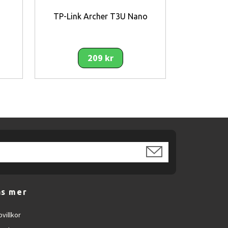
TP-Link Archer T3U Nano
TP-Link LS
209 kr
äs mer
villkor