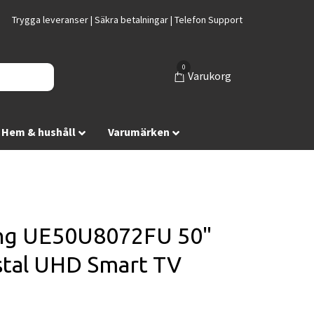
Trygga leveranser | Säkra betalningar | Telefon Support
0
Varukorg
Hem & hushåll
Varumärken
ng UE50U8072FU 50"
stal UHD Smart TV