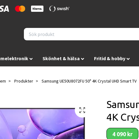
melektronik
Skönhet & hälsa
Fritid & hobby
Hem
Produkter
Samsung UE50U8072FU 50" 4K Crystal UHD Smart TV
Samsu
4K Cry
4 090 kr