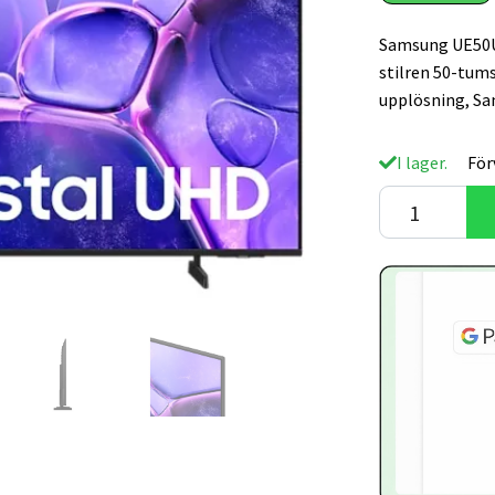
Samsung UE50U
stilren 50-tum
upplösning, Sa
I lager.
För