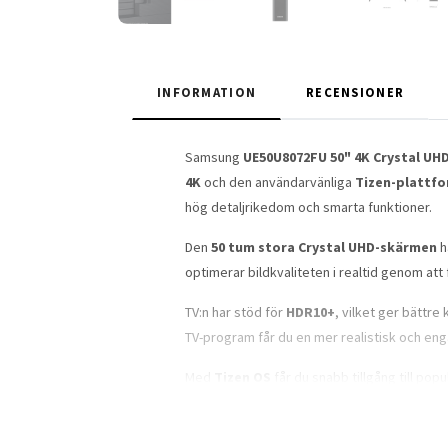
INFORMATION
RECENSIONER
Samsung
UE50U8072FU 50" 4K Crystal UH
4K
och den användarvänliga
Tizen-plattf
hög detaljrikedom och smarta funktioner.
Den
50 tum stora Crystal UHD-skärmen
h
optimerar bildkvaliteten i realtid genom att
TV:n har stöd för
HDR10+
, vilket ger bättre
TV-program får du en mer realistisk och en
Med
Tizen OS
får du snabb tillgång till pop
och
Bluetooth
, vilket gör det enkelt att a
Samsung UE50U8072FU är utrustad med
tre