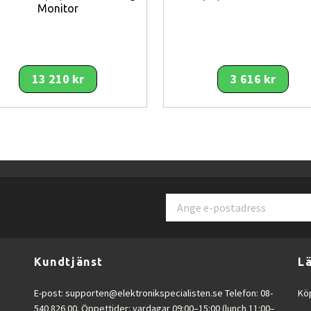
Monitor
13 210 kr
3 616 kr
Kundtjänst
L
eten automatiskt.
iska färger.
E-post:
supporten@elektronikspecialisten.se
Telefon: 08-
Köp
540 826 00. Öppettider: vardagar 09:00–15:00 (lunch 11:00–