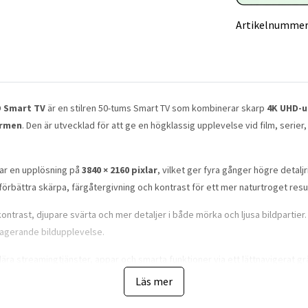
Artikelnummer
D Smart TV
är en stilren 50-tums Smart TV som kombinerar skarp
4K UHD-u
ormen
. Den är utvecklad för att ge en högklassig upplevelse vid film, serie
ar en upplösning på
3840 × 2160 pixlar
, vilket ger fyra gånger högre detalj
 förbättra skärpa, färgåtergivning och kontrast för ett mer naturtroget resul
 kontrast, djupare svärta och mer detaljer i både mörka och ljusa bildpartier.
gagerande bildupplevelse.
ulära streamingtjänster, appar och smarta funktioner via ett lättnavigerat g
nsluta till internet, trådlösa tillbehör och andra kompatibla enheter.
Läs mer
 HDMI-portar
och
en USB-port
, vilket ger flexibla anslutningsmöjlighet