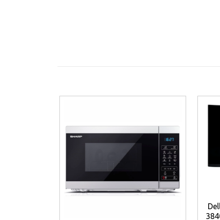
och andra externa enheter. Det inbyggda
2-
Den eleganta designen med tunna skärmramar 
eller placeras på den medföljande bordsfot
För dig som söker en modern 50-tums 4K Sma
Crystal UHD Smart TV
ett utmärkt val.
Viktiga funktioner
• 50-tums Crystal UHD-skärm.
• 4K UHD-upplösning (3840 × 2160).
• Crystal Processor 4K.
• HDR10+.
• Tizen OS.
Del
• 3 HDMI-portar.
384