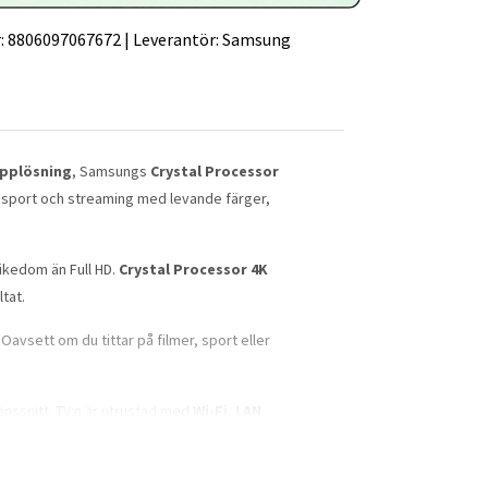
:
8806097067672
|
Leverantör:
Samsung
pplösning
, Samsungs
Crystal Processor
r, sport och streaming med levande färger,
rikedom än Full HD.
Crystal Processor 4K
tat.
 Oavsett om du tittar på filmer, sport eller
ränssnitt. TV:n är utrustad med
Wi-Fi
,
LAN
er för spelkonsoler, mediaspelare, soundbars