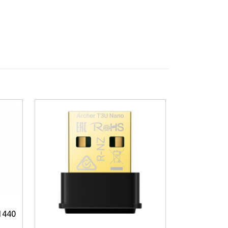
gens underhållning.
00 × 200 mm
kan den monteras på vägg
gheter är
Samsung UE50U8072FU 50" 4K
1440