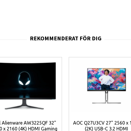
kanaliga högtalarsystemet
levererar klart och balanserat ljud för varda
gör att TV:n passar naturligt in i de flesta hem. Tack vare stöd för
VESA 2
en.
rt TV med hög bildkvalitet, smarta funktioner och breda anslutningsmöjli
l Alienware AW3225QF 32"
AOC Q27U3CV 27" 2560 x 
0 x 2160 (4K) HDMI Gaming
(2K) USB-C 3.2 HDMI