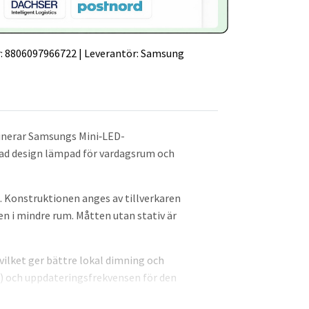
:
8806097966722
|
Leverantör:
Samsung
nerar Samsungs Mini‑LED-
lad design lämpad för vardagsrum och
. Konstruktionen anges av tillverkaren
 i mindre rum. Måtten utan stativ är
ilket ger bättre lokal dimning och
K) och uppdateringsfrekvensen för den