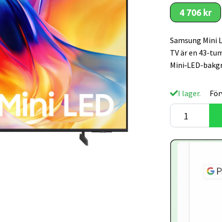
4 706 kr
Samsung Mini L
TV är en 43-t
Mini‑LED-bakg
I lager.
För