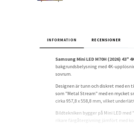
INFORMATION
RECENSIONER
Samsung Mini LED M70H (2026) 43" 4
bakgrundsbelysning med 4K-upplösning
sovrum.
Designen är tunn och diskret med en ti
som "Metal Stream" med en mycket sma
cirka 957,8 x 558,8 mm, vilket underl
Bildtekniken bygger på Mini LED med "
rikare färgåtergivning jämfört med ko
europeiska modellvarianten anges som