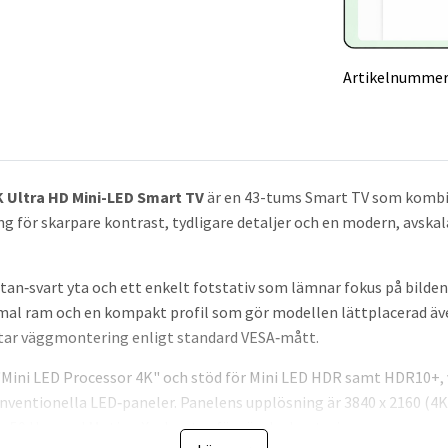
Artikelnummer
K Ultra HD Mini-LED Smart TV
är en 43-tums Smart TV som kombi
 för skarpare kontrast, tydligare detaljer och en modern, avska
tan‑svart yta och ett enkelt fotstativ som lämnar fokus på bilden
l ram och en kompakt profil som gör modellen lättplacerad även
ättar väggmontering enligt standard VESA‑mått.
Mini LED Processor 4K" och stöd för Mini LED HDR samt HDR10+, v
nventionella LED‑paneler. Panelens upplösning är 3840 x 2160 (4
 50 Hz, med Motion Xcelerator för rörelsehantering.