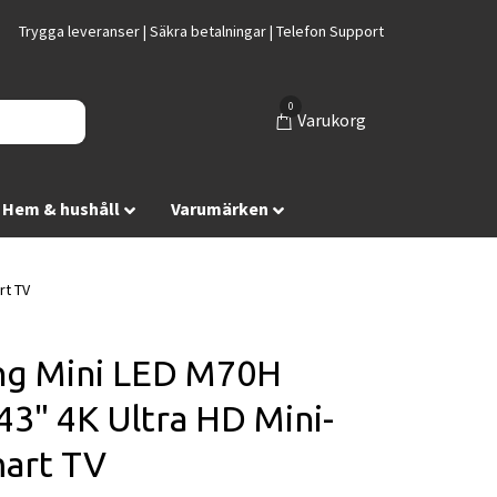
Trygga leveranser | Säkra betalningar | Telefon Support
0
Varukorg
Hem & hushåll
Varumärken
rt TV
g Mini LED M70H
43" 4K Ultra HD Mini-
art TV