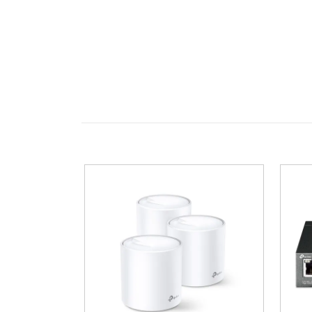
Som Smart TV kör M70H Samsungs Tize
röststyrning och innehållsrekommend
HGiG för förbättrad spelupplevelse, s
Wi‑Fi.
TV:n är anpassad för tittande på TV‑s
den redo för kabel, marksänd eller sa
streamingtjänsterna. Kombinationen av 
Med M70H får kunden en modern, funkt
samma prisklass. Serien erbjuder Sam
kompatibla soundbars, vilket skapar e
och kablage är den avsedd att fungera 
Viktiga funktion
Mini‑LED‑bakgrundsbelysning ger
filmer och sport, förklaringar: 
4K‑upplösning (3840 x 2160) ger s