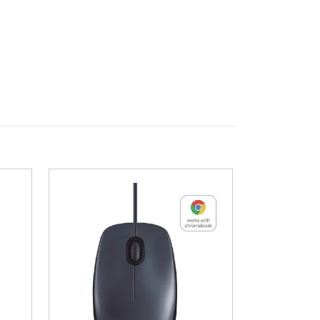
smarta tjänster för streaming,
o Game Mode, Gaming Hub, VRR och
d för 4K 60 Hz), USB, ethernet och
e för DVB‑T2, DVB‑C och DVB‑S2 gör
oner och appar täcker de vanligaste
ga olika miljöer.
ktioner än vanliga LED‑modeller i
upplevelse vid parning med
ch levererad med standardfjärrkontroll
 svärta och starkare HDR‑effekt i
r.
r film, serier och streaming,