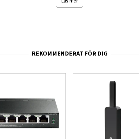
Läs mer
n‑plattform tillsammans med Vision AI‑funktioner och inbyggda 
ationer. Modellen har också spelrelaterade funktioner som Aut
amt flera anslutningsmöjligheter inklusive tre HDMI‑ingångar (stö
ändningar, streaming och vardagligt spelande. Inbyggda mottagar
tellitmottagning utan externa boxar, samtidigt som smarta funkti
Mini LED‑kontrast och adaptivt ljud ger tydlig bild och ljud i mån
ionsrik 43‑tums Mini‑LED‑TV som ger bättre kontrast och ljudfun
sung‑funktioner som Q‑Symphony och OTS Lite för förbättrad ljud
tt flerkanaligt intryck utan separat högtalarsystem. Förpackad o
direkt ur kartongen.
er
 ökad lokal dimning och bättre kontrast — praktisk nytta: djupare
precisare kontroll av bakgrundsljus jämfört med vanliga LED‑lampo
karpare detaljåtergivning — praktisk nytta: bättre bildkvalitet fö