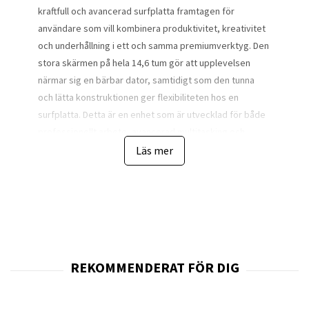
kraftfull och avancerad surfplatta framtagen för
användare som vill kombinera produktivitet, kreativitet
och underhållning i ett och samma premiumverktyg. Den
stora skärmen på hela 14,6 tum gör att upplevelsen
närmar sig en bärbar dator, samtidigt som den tunna
och lätta konstruktionen ger flexibiliteten hos en
surfplatta. Detta är en enhet som är utvecklad för både
professionellt arbete, avancerad multitasking och
högklassig mediekonsumtion.
Läs mer
Den imponerande
Dynamic AMOLED 2X-skärmen
med
upplösningen 2960 × 1848 pixlar levererar en
färgåtergivning, kontrast och ljusstyrka som är i absolut
toppklass. AMOLED-tekniken ger djup svärta, levande
färger och en skärpa som gör att text, bilder och video
återges med exceptionell tydlighet. Den stora bildytan
gör surfplattan idealisk för dokumentarbete,
bildredigering, videovisning och multitasking där flera