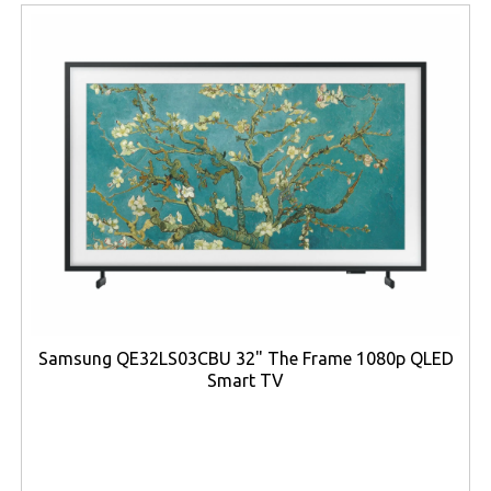
appar kan visas samtidigt utan att kompromissa med
överblicken.
Under skalet sitter den kraftfulla
MediaTek Dimensity
9400+-processorn
med åtta kärnor och en
klockfrekvens på upp till 3,73 GHz. I kombination med
MediaTek NPU 890
för AI-beräkningar och hela
12 GB
RAM
får du en enhet som klarar krävande appar,
multitasking och avancerade arbetsflöden utan
fördröjning. Lagringsutrymmet på
512 GB
ger gott om
plats för dokument, bilder, filmer och appar, och kan
dessutom utökas med microSD-kort.
Stöd för
3G, 4G och 5G
gör att surfplattan kan användas
Samsung QE32LS03CBU 32" The Frame 1080p QLED
med full uppkoppling även utan Wi-Fi, vilket är idealiskt
Smart TV
för arbete på resande fot. Den senaste trådlösa
tekniken med
Wi-Fi 7 (802.11be)
och
Bluetooth 5.4
säkerställer snabb och stabil anslutning till nätverk och
tillbehör.