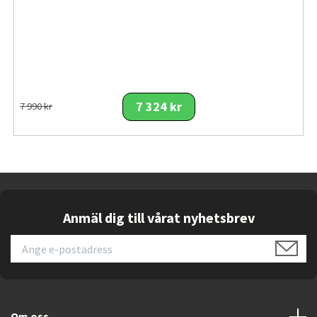
Surfplattan är utrustad med dubbla bakre kameror på 13
MP och 8 MP samt en frontkamera på 12 MP, vilket gör
den lämplig för både dokumentation, videosamtal och
kreativ användning. Inbyggd fingeravtrycksläsare ger
säker och snabb åtkomst.
7 324 kr
7 990 kr
Batteriet ger upp till
23 timmars användning
, vilket
gör att enheten klarar långa arbetsdagar och resor utan
behov av ständig laddning. Trots den stora skärmen
väger surfplattan endast 695 gram och är endast 5,1 mm
tunn.
Anmäl dig till vårat nyhetsbrev
Viktiga funktioner
14,6" Dynamic AMOLED 2X-skärm
med hög
upplösning och levande färger.
MediaTek Dimensity 9400+
med 12 GB RAM för
extrem prestanda.
Om oss