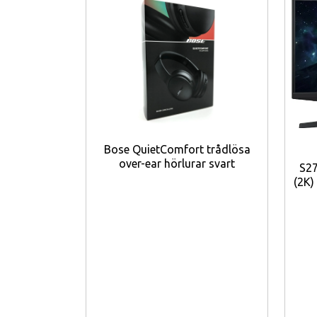
Viktiga funktioner
6,9-tums Dynamic AMOLED 2X-skä
120 Hz uppdateringsfrekvens
för 
Snapdragon 8 Elite Gen 5-proces
16 GB RAM och 1 TB lagring
.
Bose QuietComfort trådlösa
Quad-kamerasystem med 200 MP
over-ear hörlurar svart
S27
(2K)
100× digital zoom
och optisk bildsta
8K videoinspelning
för högupplöst 
Wi-Fi 7 och 5G-anslutning
.
Gorilla Glass Armor 2
för extra håll
IP68-klassning
för skydd mot vatte