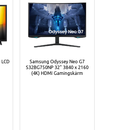
 LCD
Samsung Odyssey Neo G7
AOC Q27U3
S32BG750NP 32" 3840 x 2160
(2K) 
(4K) HDMI Gamingskärm