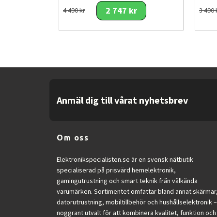
2 747 kr
4 490 kr
3 490 
Fördelar
Extrem prestanda
för multitasking
Stor och ljusstark AMOLED-skärm
Professionellt kamerasystem
för 
Mycket stor lagringskapacitet på
Anmäl dig till vårat nyhetsbrev
Snabb uppkoppling via 5G och Wi-
Premiumdesign med robust glas
.
Om oss
Trådlös laddning och snabbladdn
Elektronikspecialisten.se är en svensk nätbutik
Säker upplåsning via fingeravtry
specialiserad på prisvärd hemelektronik,
gamingutrustning och smart teknik från välkända
Dolby Atmos-ljudsystem
för bättre
varumärken. Sortimentet omfattar bland annat skärmar
datorutrustning, mobiltillbehör och hushållselektronik –
Integrerad S-Pen för kreativt ar
noggrant utvalt för att kombinera kvalitet, funktion och