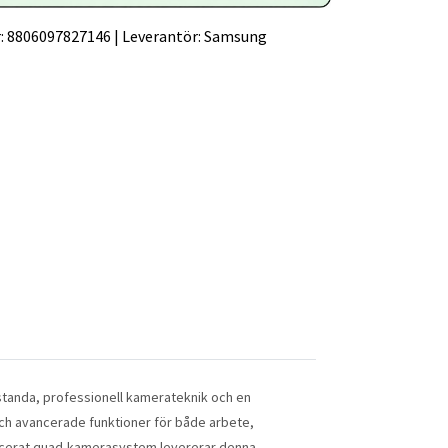
:
8806097827146
|
Leverantör:
Samsung
anda, professionell kamerateknik och en
och avancerade funktioner för både arbete,
ancerat quad-kamerasystem levererar denna