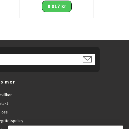
8 017 kr
äs mer
villkor
ntakt
 oss
egritetspolicy