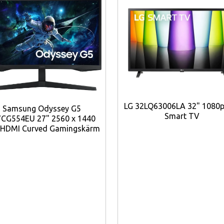
rm
med upplösning 3120 × 1440.
mjuk och responsiv användning.
sor
med upp till 4,74 GHz.
LG 32LQ63006LA 32" 1080p
Samsung Odyssey G5
 huvudkamera
.
Smart TV
CG554EU 27" 2560 x 1440
 HDMI Curved Gamingskärm
bilisering.
video.
barhet.
n och damm.