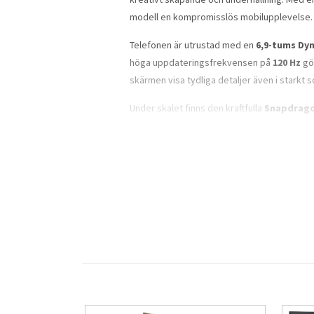
modell en kompromisslös mobilupplevelse.
Telefonen är utrustad med en
6,9-tums Dy
höga uppdateringsfrekvensen på
120 Hz
gör
skärmen visa tydliga detaljer även i starkt so
Under skalet finns den kraftfulla
Snapdragon
exceptionell prestanda i multitasking, avan
stora applikationer.
Kamerasystemet är ett avancerat
quad-ka
ljusinsläpp för fotografering i olika ljusför
telekamera
, vilket ger flexibilitet vid foto
Telefonen stöder
100× digital zoom
, opti
i upp till
8K-upplösning
, vilket gör den till
Galaxy S26 Ultra är även utrustad med
Wi-Fi
Dual SIM (Nano-SIM + eSIM)
, vilket gör de