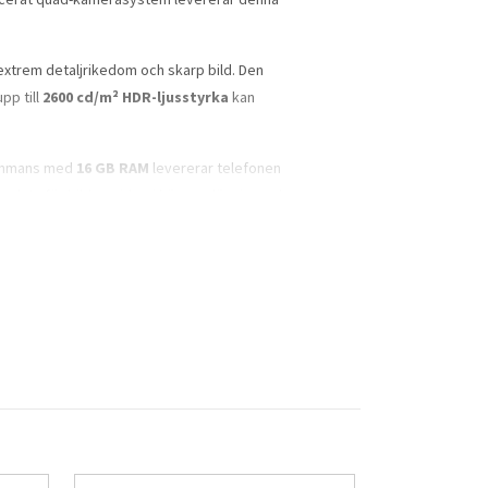
 extrem detaljrikedom och skarp bild. Den
pp till
2600 cd/m² HDR-ljusstyrka
kan
sammans med
16 GB RAM
levererar telefonen
 plats för bilder, video i hög upplösning och
ora sensorn ger hög detaljnivå och bättre
are
50 MP telekamera
och en extra
10 MP
rar bilder. Den kan dessutom spela in video
ch stabil uppkoppling. Den stöder dessutom