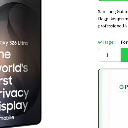
Samsung Galaxy
flaggskeppssm
professionell 
I lager.
För