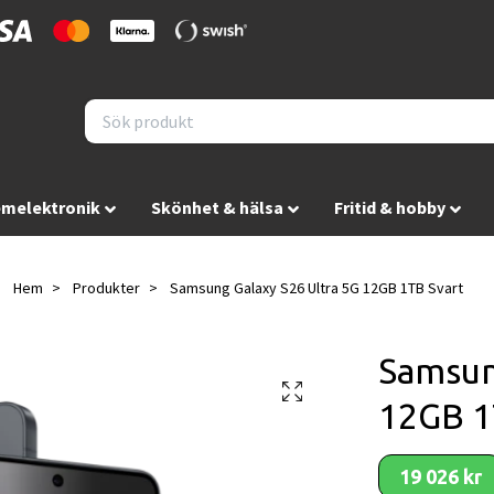
melektronik
Skönhet & hälsa
Fritid & hobby
Hem
Produkter
Samsung Galaxy S26 Ultra 5G 12GB 1TB Svart
Samsun
12GB 1
19 026 kr