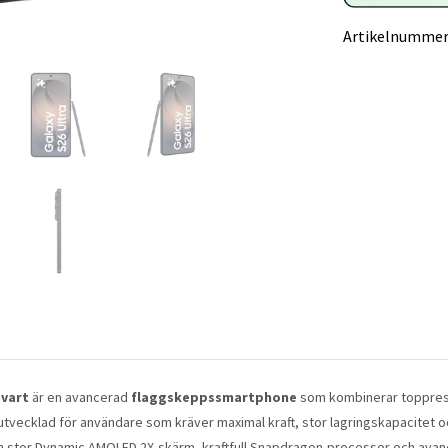
Artikelnummer
Svart
är en avancerad
flaggskeppssmartphone
som kombinerar topprest
tvecklad för användare som kräver maximal kraft, stor lagringskapacitet 
en stor Dynamic AMOLED 2X-skärm, kraftfull Snapdragon-processor och av