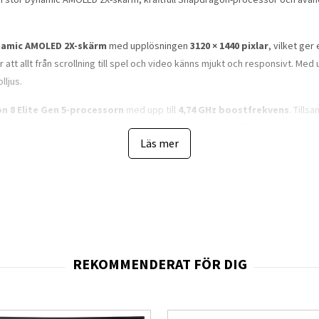
namic AMOLED 2X-skärm
med upplösningen
3120 × 1440 pixlar
, vilket ger
 att allt från scrollning till spel och video känns mjukt och responsivt. Med u
lljus.
 8 Elite Gen 5-processorn
med upp till
4,74 GHz boostfrekvens
. Till
cerade appar och mobilspel. Den stora interna lagringen på
1 TB
ger gott om
Läs mer
merasystem
som leds av en imponerande
200 MP huvudkamera
. Den st
hållanden. Systemet inkluderar även
50 MP ultravidvinkelkamera
, ytterlig
grafering.
sk bildstabilisering och AI-baserad scenigenkänning som automatiskt optime
 ett kraftfullt verktyg för mobil videoproduktion.
 7, Bluetooth 6.0 och 5G-anslutning
, vilket ger snabb dataöverföring o
n flexibel för både arbete och privat användning.