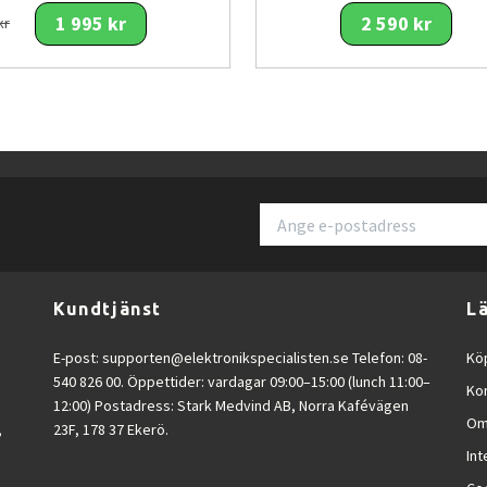
1 995 kr
2 590 kr
kr
 och krävande appar.
med hög upplösning.
avancerad fotografering.
 1 TB
.
Fi 7
.
Kundtjänst
L
ing
.
E-post:
supporten@elektronikspecialisten.se
Telefon: 08-
Köp
ck
.
540 826 00. Öppettider: vardagar 09:00–15:00 (lunch 11:00–
Ko
12:00) Postadress: Stark Medvind AB, Norra Kafévägen
 ljudupplevelse.
Om
,
23F, 178 37 Ekerö.
Int
bete och produktivitet
.