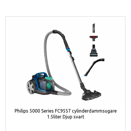
ger dessutom djupa svärtor och starka färger, vilket
förbättrar upplevelsen vid både arbete och
underhållning.
Telefonen drivs av den kraftfulla
Snapdragon 8 Elite
Gen 5-processorn
, som kombinerar hög prestanda
med energieffektivitet. Processorn har åtta kärnor och
kan nå upp till
4,74 GHz boostfrekvens
, vilket gör att
telefonen klarar krävande applikationer, avancerad
multitasking och professionella arbetsflöden utan
problem. Tillsammans med
12 GB RAM
får användaren
en snabb och stabil mobilplattform.
Lagringen på
256 GB
ger gott om utrymme för
affärsdokument, appar, bilder och videor. Telefonen är
optimerad för moderna arbetsflöden och kan hantera
Philips 5000 Series FC9557 cylinderdammsugare
stora filer, molnapplikationer och avancerade appar
1.5liter Djup svart
utan begränsningar.