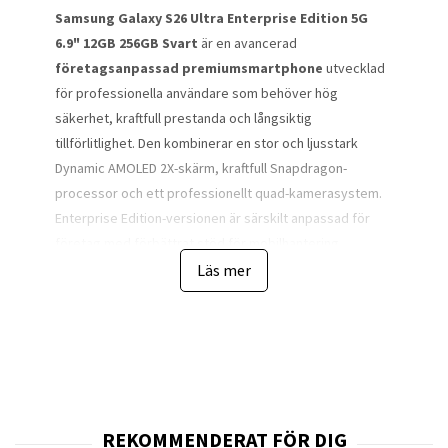
Samsung Galaxy S26 Ultra Enterprise Edition 5G
6.9" 12GB 256GB Svart
är en avancerad
företagsanpassad premiumsmartphone
utvecklad
för professionella användare som behöver hög
säkerhet, kraftfull prestanda och långsiktig
tillförlitlighet. Den kombinerar en stor och ljusstark
Dynamic AMOLED 2X-skärm, kraftfull Snapdragon-
processor och ett professionellt quad-kamerasystem.
Enterprise Edition-versionen är särskilt anpassad för
företag med förbättrat stöd för mobilhantering,
säkerhetsuppdateringar och integration i
Läs mer
företagsmiljöer.
Den stora
6,9-tums Dynamic AMOLED 2X-skärmen
med upplösningen
3120 × 1440 pixlar
ger en mycket
skarp och detaljerad bild. Med upp till
120 Hz
uppdateringsfrekvens
blir både scrollning, video och
spel mycket mjuka och responsiva. AMOLED-tekniken