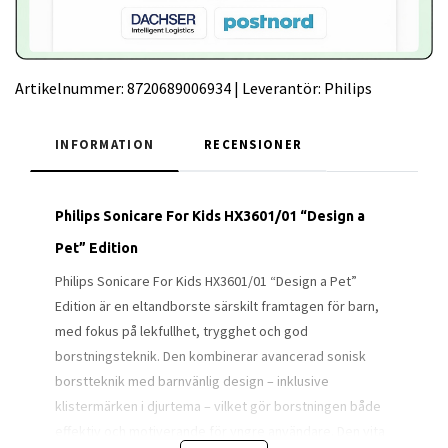
Artikelnummer:
8720689006934
|
Leverantör:
Philips
INFORMATION
RECENSIONER
Philips Sonicare For Kids HX3601/01 “Design a
Pet” Edition
Philips Sonicare For Kids HX3601/01 “Design a Pet”
Edition är en eltandborste särskilt framtagen för barn,
med fokus på lekfullhet, trygghet och god
borstningsteknik. Den kombinerar avancerad sonisk
borstteknik med barnvänlig design – inklusive
klistermärken i djurtema – vilket gör borstningen både
effektiv och motiverande för yngre användare. Den vita