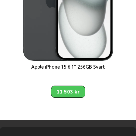
manuell borstning – även om barnet fortfarande lär sig.
Dessutom erbjuds klistermärken som barnet själv kan
dekorera handtaget med, för att göra borstningen
personlig och roligare.
Batteritiden är upp till
14 dagar
vid full laddning, vilket
gör att du slipper ladda ständigt och tandborsten blir
redo för daglig användning utan problem. Den laddas via
USB eller med medföljande laddare, och indikatorn visar
Apple iPhone 15 6.1" 256GB Svart
tydligt när det är dags att ladda igen. Paketet innehåller
allt som behövs för att komma igång – såväl handtag
som borsthuvud och dekaler ingår.
11 503 kr
Säkerheten och livslängden är även de väl genomtänkta
– produkten har
2 års tillverkargaranti
, vilket ger
trygghet och stöd om något skulle uppstå. Philips har
också utformat borsten med ett ergonomiskt grepp
och halkfri yta samt borsthuvud som klickas enkelt på
handtaget. Det gör den enkel att använda, även för