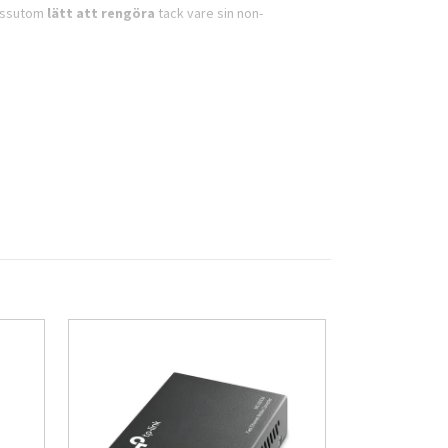
dessutom
lätt att rengöra
tack vare sin non-