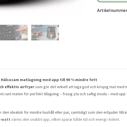
Artikelnummer
 L | Hälsosam matlagning med upp till 90 % mindre fett
 effektiv airfryer
som gör det enkelt att laga god och krispig mat med m
nt runt maten för perfekt tillagning – frasig yta och saftig insida – med upp t
ör den idealisk för mindre hushåll eller par, samtidigt som den erbjuder tillr
0 watt
värms den snabbt upp, vilket sparar både tid och energi i köket.