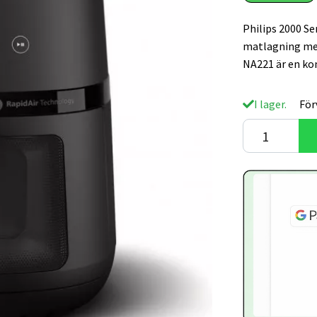
Philips 2000 Se
matlagning med
NA221 är en ko
I lager.
För