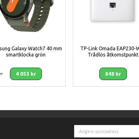
a.
ider.
ningar.
sung Galaxy Watch7 40 mm
TP-Link Omada EAP230-W
 drift.
smartklocka grön
Trådlös åtkomstpunkt
och maskindiskbara delar.
4 053 kr
848 kr
kr
midig, pålitlig och energieffektiv airfryer
för dig som vill laga hälsosa
du perfekt tillagade rätter med krispig yta och saftig insida – helt utan att
mindre kök, samtidigt som 4,1-literskapaciteten räcker till hela måltider. En
vklar del av det moderna köket.
 hälsosam lösning för vardagens matlagning
är
Philips 2000 Series 
mindre fett och maximal bekvämlighet.