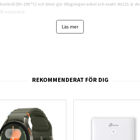
ntroll (80–200 °C) och timer gör tillagningen enkel och exakt. NA221 är 
ål maskindisk.
Läs mer
ill 3 personer
ng med mindre fett
onell fritering
on
kindisk