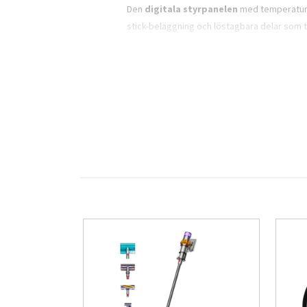
Den
digitala styrpanelen
med temperaturko
stick-beläggning och löstagbara delar som t
Viktiga funktioner
Kapacitet: 4,1 liter – perfekt för upp t
Effekt: 1500 W
Rapid Air-teknologi för jämn tillagni
Upp till 90 % mindre fett än vid traditi
Justerbar temperatur: 80–200 °C
Digital kontrollpanel med timerfunkti
Non-stick-korg och delar som tål mas
Elegant och kompakt design i svart