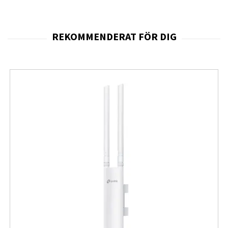
påverka både komfort och välbefinnande genom att
orsaka torra slemhinnor, irriterad hud och obehag i hals
och luftvägar. Med en maximal luftfuktningskapacitet på
4,8 liter per dygn
hjälper modellen till att skapa en mer
balanserad och behaglig luftfuktighet i vardagen.
Philips har utvecklat HU2716 med fokus på både komfort
och användarvänlighet. Den justerbara hygrostaten gör
det möjligt att anpassa luftfuktigheten efter individuella
behov medan det intelligenta nattsensorläget
optimerar driften för tystare och mer diskret
användning under natten. Detta gör luftfuktaren särskilt
lämplig för sovrum, barnrum och andra miljöer där låg
ljudnivå är viktig för sömn och avkoppling.
Den kompakta bordsdesignen gör Philips 2000 series
HU2716 enkel att placera på nattduksbord, skrivbord
eller andra mindre ytor utan att ta upp onödigt mycket
plats. Trots det kompakta formatet levererar modellen