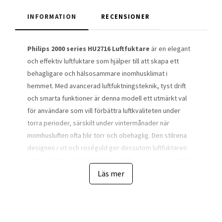
INFORMATION
RECENSIONER
Philips 2000 series HU2716 Luftfuktare
är en elegant
och effektiv luftfuktare som hjälper till att skapa ett
behagligare och hälsosammare inomhusklimat i
hemmet. Med avancerad luftfuktningsteknik, tyst drift
och smarta funktioner är denna modell ett utmärkt val
för användare som vill förbättra luftkvaliteten under
torra perioder, särskilt under vintermånader när
inomhusluften ofta blir torr och obehaglig. Den stilrena
designen i vit och roséguld ger dessutom luftfuktaren
ett modernt och exklusivt utseende som passar perfekt
i dagens hem.
Läs mer
För hushåll som vill minska problem med torr luft
erbjuder Philips 2000 series HU2716 en effektiv och jämn
luftfuktning för rum upp till
32 m²
. Torr inomhusluft kan