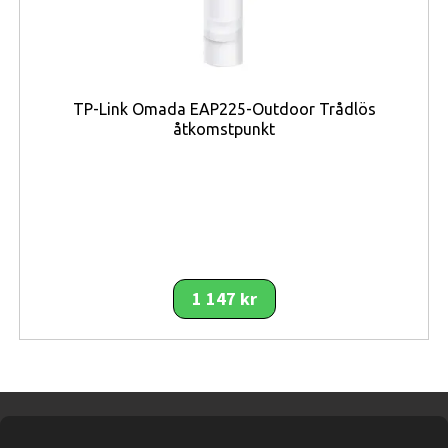
effektiv luftfuktning med tre olika fläkthastigheter för
flexibel anpassning efter rummets behov och aktuell
luftkvalitet.
TP-Link Omada EAP225-Outdoor Trådlös
Den digitala kontrollpanelen ger enkel åtkomst till
åtkomstpunkt
inställningar och funktioner medan den inbyggda timern
på upp till 9 timmar gör det möjligt att automatisera
användningen för ökad bekvämlighet och
energieffektivitet. Kombinationen av smart styrning, låg
energiförbrukning och tyst drift gör Philips HU2716 till
ett mycket praktiskt val för daglig användning i moderna
hem.
1 147 kr
För användare som söker en stilren, tystgående och
effektiv luftfuktare med smarta funktioner erbjuder
Philips 2000 series HU2716 en mycket komplett lösning.
Kombinationen av modern design, justerbar luftfuktning
och användarvänliga funktioner gör modellen perfekt