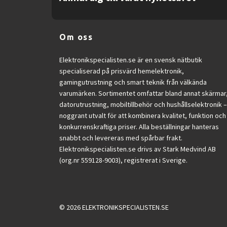
Hygienisk konstruktion
– släta yto
2 års garanti
– trygghet för långsik
Om oss
Paketets innehåll
– handtag i grå fi
Elektronikspecialisten.se är en svensk nätbutik
specialiserad på prisvärd hemelektronik,
Standard click-on-fäste för bor
gamingutrustning och smart teknik från välkända
Smart app-koppling (beroende va
varumärken. Sortimentet omfattar bland annat skärmar
datorutrustning, mobiltillbehör och hushållselektronik –
noggrant utvalt för att kombinera kvalitet, funktion och
Fördelar
konkurrenskraftiga priser. Alla beställningar hanteras
Mer grundlig rengöring än enklar
snabbt och levereras med spårbar frakt.
Elektronikspecialisten.se drivs av Stark Medvind AB
Skyddar tandkött och emalj bätt
(org.nr 559128-9003), registrerat i Sverige.
Anpassningsbar borstning
– med o
Premiumdesign som passar vilke
© 2026 ELEKTRONIKSPECIALISTEN.SE
Lätt att ha med på resor
– lång bat