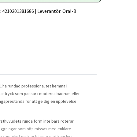
:
4210201381686
|
Leverantör:
Oral-B
ill ha rundad professionalitet hemma i
kt intryck som passar i moderna badrum eller
gsprestanda för att ge dig en upplevelse
rsthuvudets runda form inte bara roterar
eläggningar som ofta missas med enklare
n samtidigt mjuk och trygg mot känsliga