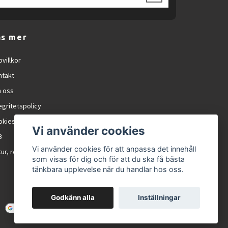
äs mer
villkor
ntakt
 oss
ack.
egritetspolicy
okies
Vi använder cookies
B
are och ger renare tänder.
Vi använder cookies för att anpassa det innehåll
ur, reklamation och RMA
h irritation.
som visas för dig och för att du ska få bästa
tänkbara upplevelse när du handlar hos oss.
 dagsform.
Godkänn alla
Inställningar
nde.
stora kablar.