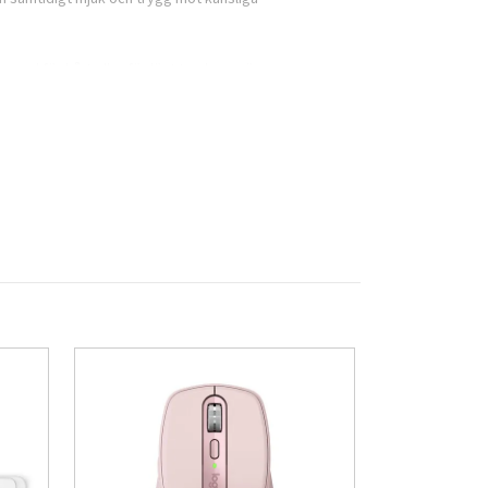
 med för hårt eller för löst tryck — grön
t behöva tänka för mycket, vilket är särskilt
rad borstningstid och korrekt tryck – två
r standardläge för daglig rengöring, läge
en kan du anpassa din borstning efter
profil och antislip-yta.
orsten lika praktisk vid resor som för
n att dra blickarna till sig. Paketet
ras med
2 års garanti
, vilket ger dig
da – utan att behöva gå upp till de allra
e funktioner, är detta ett utmärkt val för