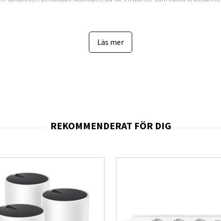
t trycksensor
som med hjälp av en LED-ring och display visar om du borstar
Läs mer
 vitt för för löst. Detta hjälper dig att utveckla en bättre borstteknik utan at
tt eller som vill undvika att skada emaljen. Tekniken bygger på rekommende
, batteristatus och påminnelser för borsthuvudbyte. Borstlägena inkludera
itare tänder samt ett vårdläge för tandkött (Gum Care). Tack vare dessa läg
 känns robust samtidigt som det är bekvämt att hålla i tack vare sin smala 
eknik och klarar flera veckors användning på en enda laddning, vilket gör b
 tar liten plats, och den grå modellen passar discret på handfatskanten uta
addare – och oftast även resefodral beroende på variant. Produkten levere
rraskningar.
kombination av premiumkänsla, sofistikerad teknik och hög rengöringsprestan
eg upp från enklare modeller och få mer ljudkontroll, fler lägen och smartar