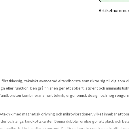
Artikelnummer
 förstklassig, tekniskt avancerad eltandborste som riktar sig till dig som v
eller funktion. Den grå finishen ger ett sobert, stilrent och minimalistis
andborsten kombinerar smart teknik, ergonomisk design och hög rengörin
-teknik med magnetisk drivning och mikrovibrationer, vilket innebär att bo
tänder och längs tandköttskanter. Denna dubbla rörelse gör att plack och b
om tandköttet behandlas skonsamt. Du får en borste som känns kraftfull me