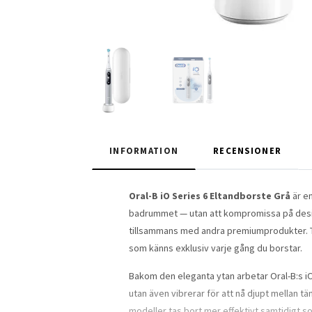
INFORMATION
RECENSIONER
Oral-B iO Series 6 Eltandborste Grå
är en
badrummet — utan att kompromissa på design 
tillsammans med andra premiumprodukter. T
som känns exklusiv varje gång du borstar.
Bakom den eleganta ytan arbetar Oral-B:s iO
utan även vibrerar för att nå djupt mellan 
modeller tas bort mer effektivt samtidigt s