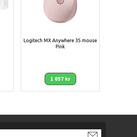
rje tandyta.
a missar.
Logitech MX Anywhere 3S mouse
eknik.
Pink
Logite
1 057 kr