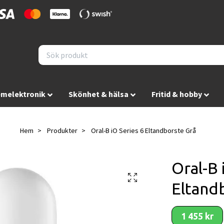
melektronik
Skönhet & hälsa
Fritid & hobby
Hem
Produkter
Oral-B iO Series 6 Eltandborste Grå
Oral-B 
Eltand
1 455 kr