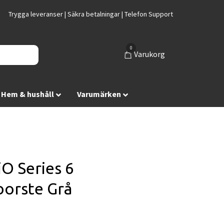
Trygga leveranser | Säkra betalningar | Telefon Support
0
Varukorg
Hem & hushåll
Varumärken
iO Series 6
borste Grå