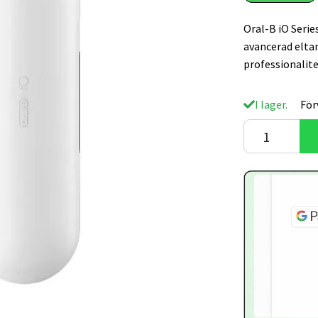
Oral-B iO Serie
avancerad eltan
professionalit
I lager.
För