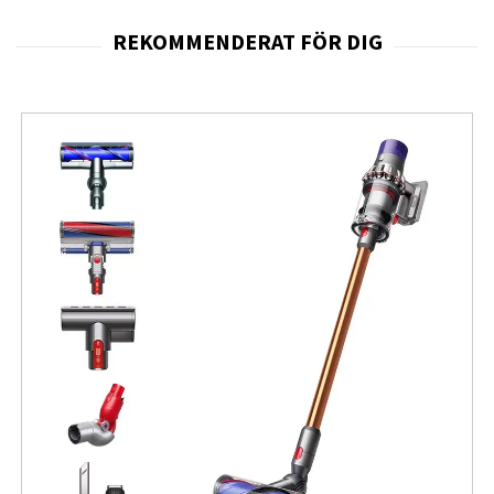
minskar antal anslutningar och poängterar
robusthet och användarvänlighet i vardagen.
Tekniken bakom produkten är modern: USB
Power Delivery (PD) för dynamisk spännings- och
strömstyrning samt GaN-baserad effektstege
vilket ger hög effektivitet och kompakt storlek.
Laddaren kommunicerar med anslutna enheter
för att leverera optimal laddningsprofil upp till
68 W.
Funktionellt erbjuder enheten en enkel USB‑C-
utgång, universell AC-ingång (100–240 V) och
medföljande högströmkabel på 1 meter som är
avsedd att hantera full effekt.
Säkerhetsfunktioner från tillverkaren skyddar
mot överhettning, överspänning och
kortslutning för trygg daglig användning.