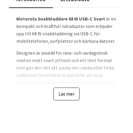
Motorola Snabbladdare 68 W USB-C Svart
är en
kompakt och kraftfull nätadapter som erbjuder
upp till 68 W snabbladdning via USB-C för
mobiltelefoner, surfplattor och bärbara datorer.
Designen är avsedd för rese- och vardagsbruk
med en matt svart ytfinish och ett litet format
som gör den lätt att packa ner i väska eller ficka.
Laddarens formfaktor är gjord för att vara
betydligt mindre än många traditionella laptop-
laddare tack vare modern kraftelektronik.
Läs mer
Byggkvaliteten kombinerar
högströmkomponenter och en e‑markerad
USB‑C-kabel som följer Motorolas
specifikationer för högströmstransport.
Produkten har en enkel portlösning vilket