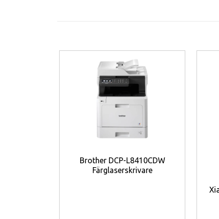
Motorola moto g17 power har dessutom NFC, Bl
dammtåliga konstruktionen ger extra tryggh
Viktiga funktioner
6,72" Full HD+-skärm
– Stor och ska
50 MP huvudkamera
– Detaljrika bi
MediaTek Helio G81 Extreme
– Sta
4 GB RAM & 128 GB lagring
– Smidig
microSD-stöd upp till 1 TB
– Flexi
Android 15 med Hello UX
– Modern 
Vatten- och dammtålig
– Extra hål
NFC & 3,5 mm hörlursuttag
– Prakt
Brother DCP-L8410CDW
Färglaserskrivare
Fördelar
Xi
Stor skärm för film och sociala medie
Bra kameror för vardagsfotograferin