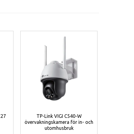
lika enheter och tillbehör. Den vatten- och
Dell UltraS
QHD 120
E27
TP-Link VIGI C540-W
övervakningskamera för in- och
utomhusbruk