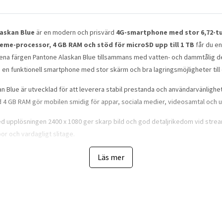
askan Blue
är en modern och prisvärd
4G-smartphone med stor 6,72-tu
eme-processor, 4 GB RAM och stöd för microSD upp till 1 TB
får du en
ena färgen Pantone Alaskan Blue tillsammans med vatten- och dammtålig de
 en funktionell smartphone med stor skärm och bra lagringsmöjligheter till et
lue är utvecklad för att leverera stabil prestanda och användarvänlighet 
4 GB RAM gör mobilen smidig för appar, sociala medier, videosamtal och u
 upplösningen 2400 x 1080 ger skarp bild och god detaljrikedom vid stream
r och vardagligt slitage.
MP huvudkamera
med Sony LYTIA 600-sensor som ger skarpa och detaljrika bil
Läs mer
t att fotografera större motiv och landskap.
 selfies och videosamtal, vilket gör mobilen väl lämpad för sociala medier 
lagringsutrymmet enkelt byggas ut för bilder, filmer och appar. Detta gör 