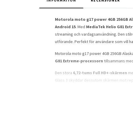
INFORMATION
RECENSIONER
Motorola moto g17 power 4GB 256GB Al
Android 15
. Med
MediaTek Helio G81 Extr
streaming och vardagsanvändning. Den stilr
utförande. Perfekt för användare som vill ha
Motorola moto g17 power 4GB 256GB Alaskan B
G81 Extreme-processorn
tillsammans med 
Den stora
6,72-tums Full HD+-skärmen
med
Glass 3 skyddar dessutom skärmen mot repo
Mobilen är utrustad med en avancerad
50 
Ultravidvinkelkameran på 5 MP gör det enkel
Frontkameran på
32 MP
ger hög kvalitet för
Med stöd för
microSDXC upp till 1 TB
kan 
stora lagringsbehov.