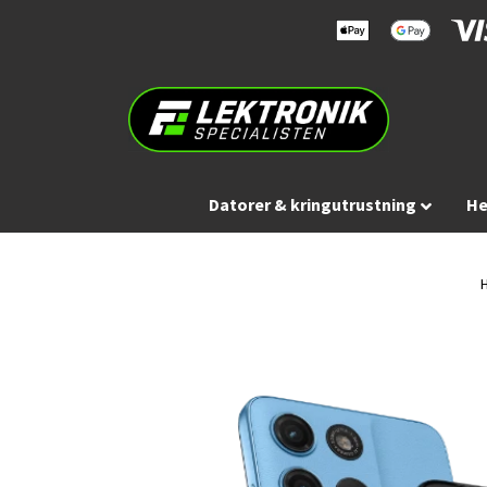
Datorer & kringutrustning
He