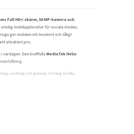
ms Full HD+-skärm, 50 MP-kamera och
 smidig mobilupplevelse för sociala medier,
sign ger mobilen ett modernt och tåligt
t attraktivt pris.
i vardagen. Den kraftfulla
MediaTek Helio
nderhållning.
ing, surfning och gaming. Corning Gorilla
der i flera olika miljöer.
och digital kommunikation.
telefonen flexibel även för användare med