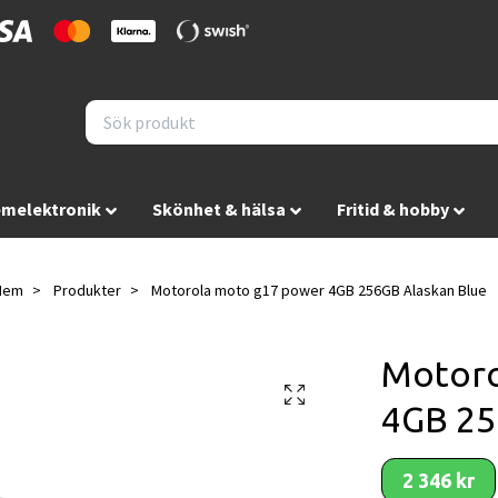
melektronik
Skönhet & hälsa
Fritid & hobby
Hem
Produkter
Motorola moto g17 power 4GB 256GB Alaskan Blue
Motoro
4GB 25
2 346 kr