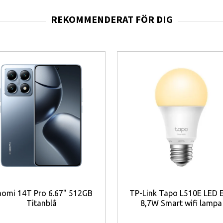
uetooth, Wi-Fi 5 och 3,5 mm hörlursuttag för smidig anslutning till flera o
et i vardagen.
rp bildyta
lder och video
bil vardagsprestanda
 användning
bel lagringsutbyggnad
användarupplevelse
lbarhet
iska anslutningar
aomi 14T Pro 6.67" 512GB
TP-Link Tapo L510E LED 
r
Titanblå
8,7W Smart wifi lampa
g