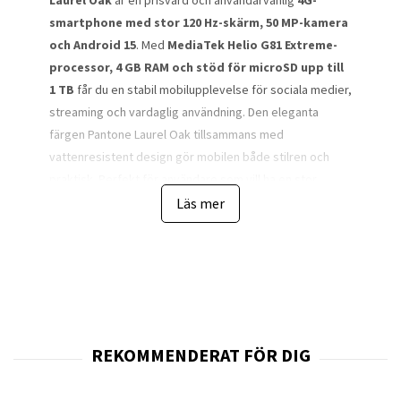
Laurel Oak
är en prisvärd och användarvänlig
4G-
smartphone med stor 120 Hz-skärm, 50 MP-kamera
och Android 15
. Med
MediaTek Helio G81 Extreme-
processor, 4 GB RAM och stöd för microSD upp till
1 TB
får du en stabil mobilupplevelse för sociala medier,
streaming och vardaglig användning. Den eleganta
färgen Pantone Laurel Oak tillsammans med
vattenresistent design gör mobilen både stilren och
praktisk. Perfekt för användare som vill ha en stor
skärm och moderna funktioner till ett attraktivt pris.
Läs mer
Motorola Moto G06 Power är utvecklad för att ge en
smidig och stabil användarupplevelse i vardagen. Den
kraftfulla
MediaTek Helio G81 Extreme-processorn
tillsammans med 4 GB RAM ger tillräcklig prestanda för
appar, streaming, videosamtal och sociala medier.
Den stora
6,88-tums LCD-skärmen
med upplösningen
1640 x 720 och uppdateringsfrekvens på 120 Hz ger en