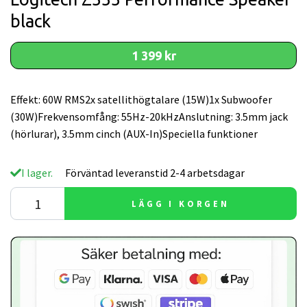
black
1 399 kr
Effekt: 60W RMS2x satellithögtalare (15W)1x Subwoofer
(30W)Frekvensomfång: 55Hz-20kHzAnslutning: 3.5mm jack
(hörlurar), 3.5mm cinch (AUX-In)Speciella funktioner
I lager.
Förväntad leveranstid 2-4 arbetsdagar
LÄGG I KORGEN