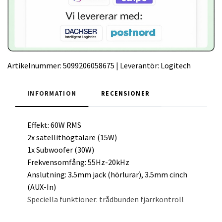
Artikelnummer:
5099206058675
|
Leverantör:
Logitech
INFORMATION
RECENSIONER
Effekt: 60W RMS
2x satellithögtalare (15W)
1x Subwoofer (30W)
Frekvensomfång: 55Hz-20kHz
Anslutning: 3.5mm jack (hörlurar), 3.5mm cinch
(AUX-In)
Speciella funktioner: trådbunden fjärrkontroll