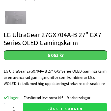
LG UltraGear 27GX704A-B 27" GX7
Series OLED Gamingskärm
6 063 kr
LG UltraGear 27GX704A-B 27" GX7 Series OLED Gamingskärm
är en avancerad gamingmonitor som kombinerar LG:s
WOLED-teknik med hög uppdateringsfrekvens och snabb re
I lager.
Förväntad leveranstid 6 – 9 arbetsdagar
LÄGG I KORGEN