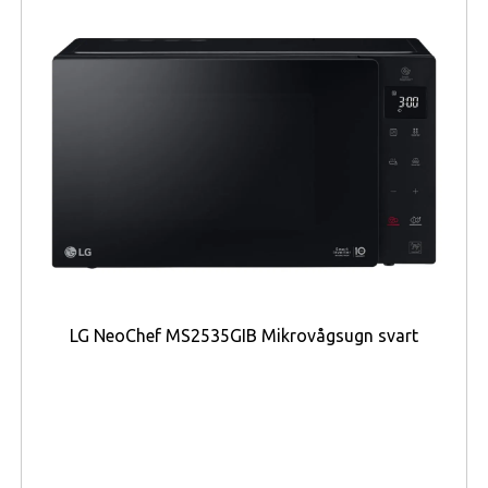
extremt snabb responstid på
0,03 ms (GtG)
,
vilket reducerar rörelseoskärpa och ger mycket
följsam bild i snabba spel.
Funktionellt erbjuder skärmen stöd för adaptiv
synkronisering med både NVIDIA G‑SYNC
Compatible och AMD FreeSync Premium Pro,
VESA DisplayHDR™ True Black 400 för
förbättrade HDR‑mörktoner, samt ett USB‑hubb
och moderna anslutningar inklusive två HDMI
2.1‑ingångar och DisplayPort 1.4.
Användningsområdena sträcker sig från
LG NeoChef MS2535GIB Mikrovågsugn svart
konkurrensinriktade FPS- och racerspel där
snabb bilduppdatering och låg latens prioriteras,
till kreativt arbete och filmvisning där
OLED‑kontrast och färgrymd gör skillnad.
Målgruppen är krävande gamers och
innehållsskapare som vill ha OLED‑bildkvalitet i