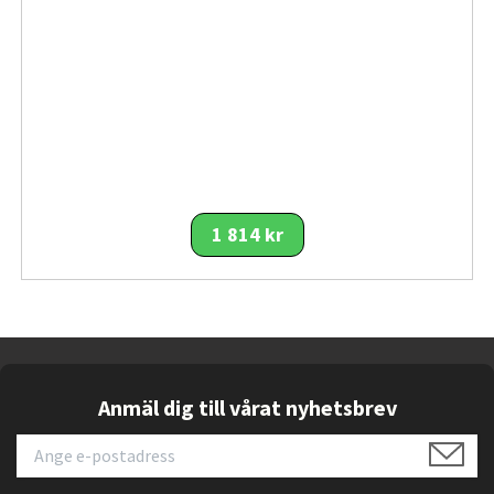
kombination med höga prestanda och
flexibilitet.
Viktiga funktioner
27" QHD (2560 x 1440) OLED
– Ger djupa
svärta, hög kontrast och rik
färgåtergivning för både spel och
bildarbete.
1 814 kr
240 Hz uppdateringsfrekvens
– Mycket
jämn bild för snabba speltitlar och
konkurrensfördelar i actionfyllda scener.
0,03 ms (GtG) responstid
– Minimera
eftersläpning och rörelseoskärpa i
snabbrörliga motiv.
Anmäl dig till vårat nyhetsbrev
DisplayHDR™ True Black 400
– HDR‑stöd
som förbättrar detaljåtergivning i mörka
områden.