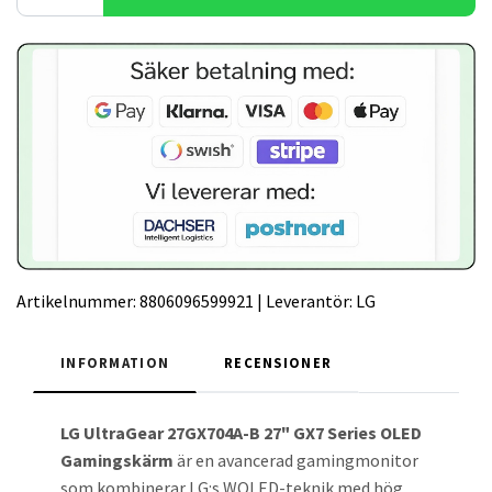
Artikelnummer:
8806096599921
|
Leverantör:
LG
INFORMATION
RECENSIONER
LG UltraGear 27GX704A-B 27" GX7 Series OLED
Gamingskärm
är en avancerad gamingmonitor
som kombinerar LG:s WOLED-teknik med hög