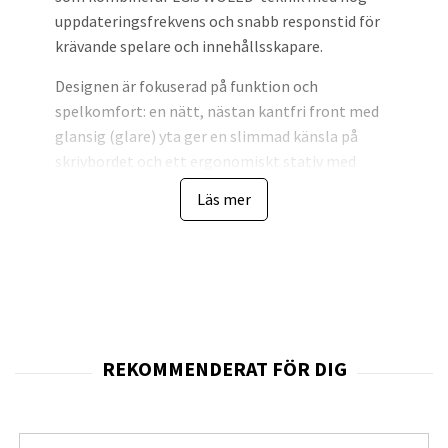
uppdateringsfrekvens och snabb responstid för
krävande spelare och innehållsskapare.
Designen är fokuserad på funktion och
spelkomfort: en nätt, nästan kantfri front med
glansig (glare) yta ger en slimmad känsla på
skrivbordet och ett ergonomiskt stativ med
höjdjustering, tilt, swivel och pivot möjliggör
Läs mer
anpassning för långa spelsessioner.
Byggkvaliteten speglar LG:s UltraGear-serie med
stabil konstruktion och en välavvägd balans
mellan skärm och stativ. Produkten levereras
med externa kablar och ett externt nätaggregat
enligt tillverkarens specifikationer.
Tekniskt bygger skärmen på en 27-tums OLED-
panel i QHD-upplösning (2560 x 1440) med en
uppdateringsfrekvens upp till
240 Hz
och