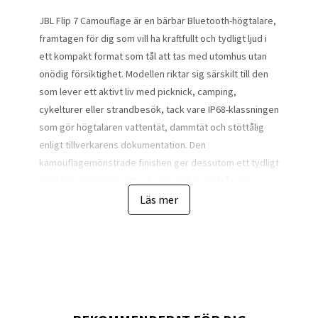
JBL Flip 7 Camouflage är en bärbar Bluetooth-högtalare,
framtagen för dig som vill ha kraftfullt och tydligt ljud i
ett kompakt format som tål att tas med utomhus utan
onödig försiktighet. Modellen riktar sig särskilt till den
som lever ett aktivt liv med picknick, camping,
cykelturer eller strandbesök, tack vare IP68-klassningen
som gör högtalaren vattentät, dammtät och stöttålig
enligt tillverkarens dokumentation. Den
kamouflagemönstrade finishen ger dessutom ett tydligt
utomhusorienterat uttryck som skiljer sig från mer
neutrala standardfärger, vilket gör den till ett naturligt
Läs mer
val för den som vill att högtalaren ska matcha en
friluftsinriktad livsstil.
Ljudmässigt bygger Flip 7 på en kombination av en 45 ×
80 millimeters woofer och en 16 millimeters tweeter,
som tillsammans levererar en total uteffekt på 35 W (25
W RMS woofer och 10 W RMS tweeter) över ett