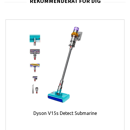
frekvensomfång från 60 Hz till 20 kHz. JBL:s AI Sound
Boost-teknik analyserar musiken i realtid och justerar
ljudåtergivningen därefter, vilket ger fylligare bas och
tydligare diskant utan att öka distorsionen vid olika
volymnivåer. Bluetooth 5.4 med stöd för Auracast™ gör
det dessutom möjligt att stereoparkoppla två Flip 7-
högtalare eller ansluta flera kompatibla JBL-enheter för
att täcka större ytor med samma ljudkälla, medan
stödet för förlustfri uppspelning via USB-C ger bättre
detaljåtergivning för den som ansluter en kompatibel
källa med kabel.
Design och byggkvalitet syns i den robusta
konstruktionen med tyggrill och gummikanter, som
skyddar mot repor och stötar samtidigt som högtalaren
behåller ett moderiktigt utseende. Med en vikt på
Dyson V15s Detect Submarine
endast 0,56 kilogram är Flip 7 lätt att bära med sig, och
det medföljande PushLock-systemet med karbinhake