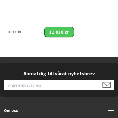
gör det enkelt att fästa högtalaren vid en ryggsäck eller
cykel för transport. Batteriet ger upp till 14 timmars
normal speltid, som kan förlängas till totalt 16 timmar
med Playtime Boost-funktionen, medan en laddningstid
på cirka 2,5 timmar gör att stilleståndstiden mellan
11 030 kr
10 995 kr
användningstillfällena hålls kort.
Viktiga funktioner
45 × 80 mm woofer och 16 mm tweeter
Total uteffekt 35 W (25 W woofer + 10 W tweeter)
Frekvensomfång 60 Hz–20 kHz
Anmäl dig till vårat nyhetsbrev
AI Sound Boost
IP68-klassning (vattentät, dammtät, stöttålig)
Bluetooth 5.4 (A2DP 1.4, AVRCP 1.6)
Auracast™ och stereoparkoppling
Förlustfri uppspelning via USB-C
Om oss
PushLock-system med medföljande karbinhake
Litiumjonpolymerbatteri, 17,28 Wh