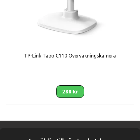
FTW4017, FTW4018)
Fossil Gen 5 Carlyle HR (FTW4024, FTW4025,
FTW4026, FTW4037SET)
Fossil Gen 5 Garrett HR (FTW4038, FTW4039,
FTW4041, FTW4042)
Fossil Gen 5 Julianna HR (FTW6035, FTW6036,
FTW6054, FTW6064)
TP-Link Tapo C110 Övervakningskamera
Fossil Sport 43 mm (FTW4019, FTW4021,
FTW4033, FTW4035, FTW4036)
Garmin Vivoactive 4
Honor Watch Magic
288 kr
Honor Watch Magic 2 46mm
Huawei Watch 2 Classic
Huawei Watch 2 Pro
Huawei Watch GT
Huawei Watch GT 2 46mm
Samsung Galaxy Watch 3 45mm
Samsung Galaxy Watch 46mm