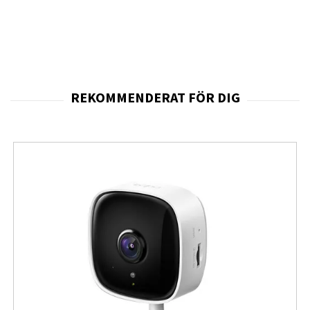
genomdragslåset är remmen lämplig för olika
handledsstorlekar.
Funktioner:
Universal pro-string rem
Justerbar storlek för alla handleder
Tillverkad av finmaskigt rostfritt stål
Stålfärg applicerad genom galvanisering
Snabbkopplingssystem säkrat med magnet
Sitter bekvämt på handleden
Enkel och snabb fastsättning av remmen på
klockan
Kompatibilitet:
Garmin Forerunner 245- Fossil Gen 3 Explorist
(FTW4000, FTW4001, FTW4004)
Fossil Gen 4 Explorist HR (FTW4012, FTW4016,