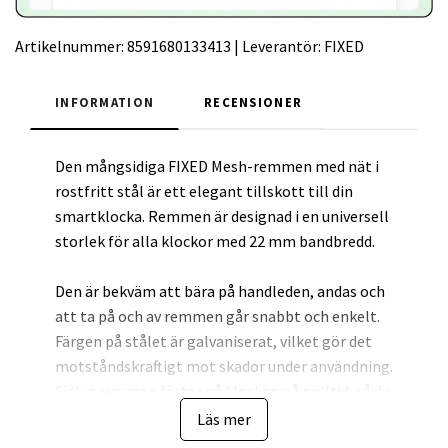
Artikelnummer:
8591680133413
|
Leverantör:
FIXED
INFORMATION
RECENSIONER
Den mångsidiga FIXED Mesh-remmen med nät i
rostfritt stål är ett elegant tillskott till din
smartklocka. Remmen är designad i en universell
storlek för alla klockor med 22 mm bandbredd.
Den är bekväm att bära på handleden, andas och
att ta på och av remmen går snabbt och enkelt.
Färgen på stålet är galvaniserat, vilket gör det
motståndskraftigt mot skador under användning.
Själva remmen fäster på klockan på nolltid, så du
kan anpassa utseendet på din klocka för att
Läs mer
passa tillfället. Tack vare det magnetiska