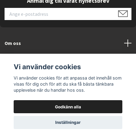
Anmäl dig till vårat nyhetsbrev
Samsung Gear S3
Xiaomi Amazfit GTR 47mm
Xiaomi Amazfit Pace
Xiaomi Amazfit Stratos 2
Xiaomi Amazfit Stratos 3
Om oss
+ alla andra modeller med 22mm bandbredd
Kundtjänst
Vi använder cookies
Läs mer
Vi använder cookies för att anpassa det innehåll som
visas för dig och för att du ska få bästa tänkbara
upplevelse när du handlar hos oss.
Godkänn alla
© 2026 ELEKTRONIKSPECIALISTEN.SE
Inställningar