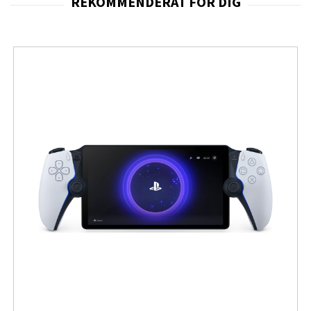
smak och professionell kaffekvalitet hemma.
Maskinen är kompatibel med både malet kaffe och
praktiska ESE-pods vilket ger flexibilitet beroende på
användarens preferenser och behov.
Den integrerade mjölkskummaren gör det enkelt att
skapa cappuccino och andra mjölkbaserade
kaffedrycker med mjukt och krämigt mjölkskum.
Den inbyggda koppvärmaren hjälper till att hålla
kopparna varma före servering vilket förbättrar
kaffeupplevelsen och hjälper espresson att behålla rätt
temperatur längre.
Den eleganta metallfinishen ger maskinen ett exklusivt
premiumutseende samtidigt som den robusta
konstruktionen bidrar till lång hållbarhet och stabil
användning.