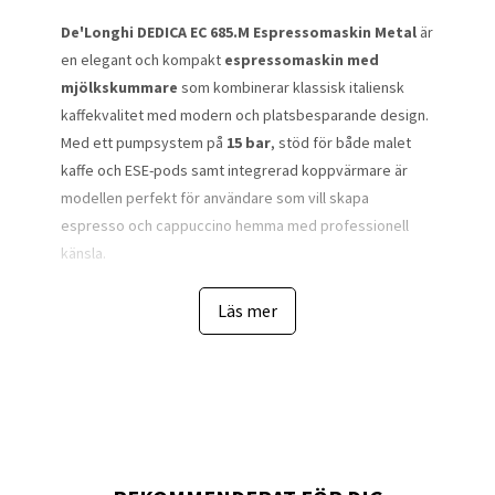
De'Longhi DEDICA EC 685.M Espressomaskin Metal
är
en elegant och kompakt
espressomaskin med
mjölkskummare
som kombinerar klassisk italiensk
kaffekvalitet med modern och platsbesparande design.
Med ett pumpsystem på
15 bar
, stöd för både malet
kaffe och ESE-pods samt integrerad koppvärmare är
modellen perfekt för användare som vill skapa
espresso och cappuccino hemma med professionell
känsla.
De'Longhi DEDICA EC 685.M är utvecklad för att leverera
Läs mer
fyllig espresso med rik crema i ett mycket smalt och
stilrent format. Den kompakta bredden på endast
14,9
cm
gör maskinen idealisk även för mindre kök där
bänkutrymmet är begränsat.
Det kraftfulla pumpsystemet på
15 bar
säkerställer
optimal extraktion av kaffets aromer vilket ger fyllig