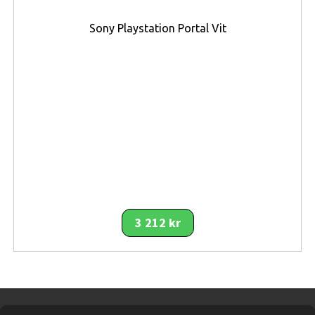
Viktiga funktioner
Sony Playstation Portal Vit
Espressomaskin med mjölkskummare
– För
espresso och cappuccino
15 bars tryck
– Optimal espressoextraktion
Kompatibel med malet kaffe och ESE-pods
–
Flexibel användning
Integrerad koppvärmare
– Förvärmer koppar
före servering
Avtagbar vattentank
– Enkel rengöring och
påfyllning
Ultrakompakt design
– Endast 14,9 cm bred
Elegant metallfinish
– Modern premiumdesign
3 212 kr
Perfekt för hemmabruk
– Professionell
kaffekänsla hemma
Fördelar
Fyllig espresso med rik crema