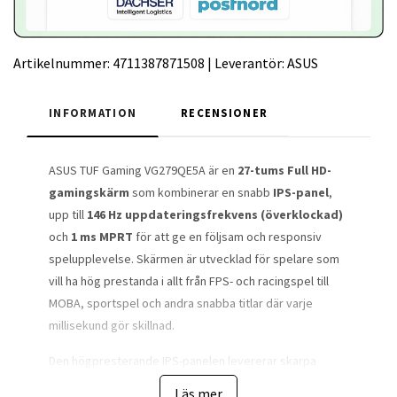
Artikelnummer:
4711387871508
|
Leverantör:
ASUS
INFORMATION
RECENSIONER
ASUS TUF Gaming VG279QE5A är en
27-tums Full HD-
gamingskärm
som kombinerar en snabb
IPS-panel
,
upp till
146 Hz uppdateringsfrekvens (överklockad)
och
1 ms MPRT
för att ge en följsam och responsiv
spelupplevelse. Skärmen är utvecklad för spelare som
vill ha hög prestanda i allt från FPS- och racingspel till
MOBA, sportspel och andra snabba titlar där varje
millisekund gör skillnad.
Den högpresterande IPS-panelen levererar skarpa
detaljer, breda betraktningsvinklar på
178°
och ett brett
Läs mer