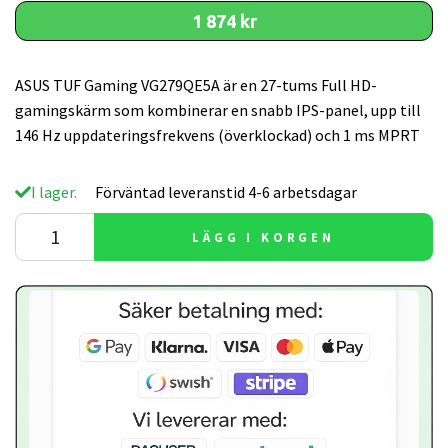
1 874 kr
ASUS TUF Gaming VG279QE5A är en 27-tums Full HD-
gamingskärm som kombinerar en snabb IPS-panel, upp till
146 Hz uppdateringsfrekvens (överklockad) och 1 ms MPRT
I lager.
Förväntad leveranstid 4-6 arbetsdagar
LÄGG I KORGEN