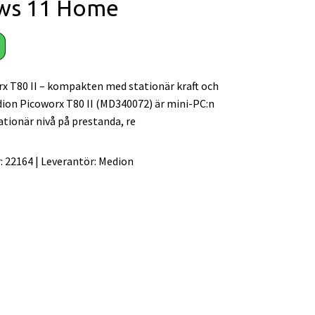
ws 11 Home
x T80 II – kompakten med stationär kraft och
ion Picoworx T80 II (MD340072) är mini-PC:n
tionär nivå på prestanda, re
:
22164
|
Leverantör:
Medion