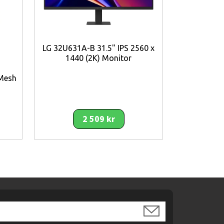
LG 32U631A-B 31.5" IPS 2560 x
1440 (2K) Monitor
 Mesh
Gigabyte 
1920 x
Ga
2 509 kr