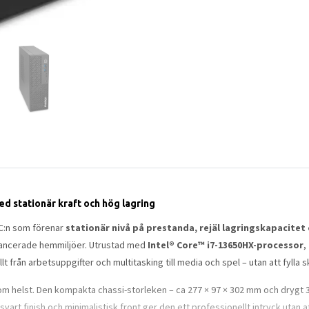
d stationär kraft och hög lagring
PC:n som förenar
stationär nivå på prestanda, rejäl lagringskapacitet 
ancerade hemmiljöer. Utrustad med
Intel® Core™ i7-13650HX-processor
,
lt från arbetsuppgifter och multitasking till media och spel – utan att fylla
 som helst. Den kompakta chassi-storleken – ca 277 × 97 × 302 mm och drygt 
 svart finish och minimalistisk front ger den ett professionellt intryck uta