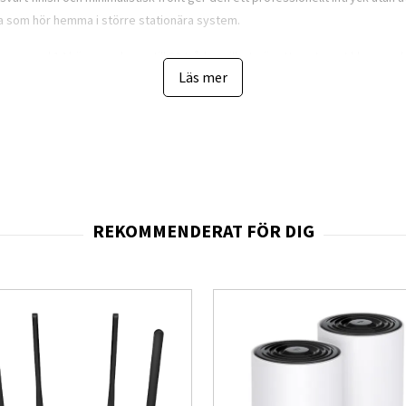
a som hör hemma i större stationära system.
orn med 14 kärnor och upp till 20 trådar, vilket gör att systemet klarar en
Läs mer
ing, mängder av öppna fönster eller flera samtidiga program – systemet rea
or: en
1 TB NVMe-SSD
ger dig gott om utrymme för projekt, media, spel oc
 på 16 GB räcker för de flesta scenarier direkt från start, och chassit ha
tt modernt och smidigt operativsystem, redo för både arbete och fritid. För
komma igång direkt – oavsett om arbetsuppgifterna är tunga formler eller h
en räcker långt: USB-C och USB-A, HDMI och DisplayPort för skärmkopplingar, 
 – oavsett om du bygger hemmakontor, media-hjärta eller arbetsstation i lit
r
– högpresterande 14-kärnig CPU för krävande arbetsflöden