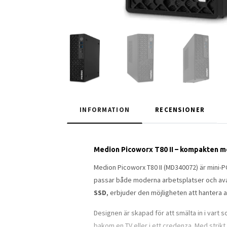
INFORMATION
RECENSIONER
Medion Picoworx T80 II – kompakten me
Medion Picoworx T80 II (MD340072) är mini-
passar både moderna arbetsplatser och av
SSD
, erbjuder den möjligheten att hantera al
Designen är skapad för att smälta in i vart
bakom en TV eller i ett credenza. Med strikt