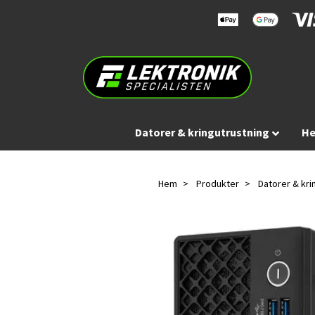
Datorer & kringutrustning
He
Hem
Produkter
Datorer & kri