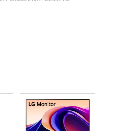
 betydande arbetsbelastning. Det gäller
gerar och levererar helt utan att sänka
h arbetsmaterial – med hastigheter som gör
r dessutom expansionsmöjligheter för att växa
enklad installation, stöd för moderna appar
ögupplöst video.
nätverksport, Wi-Fi 6 och Bluetooth – allt
en form.