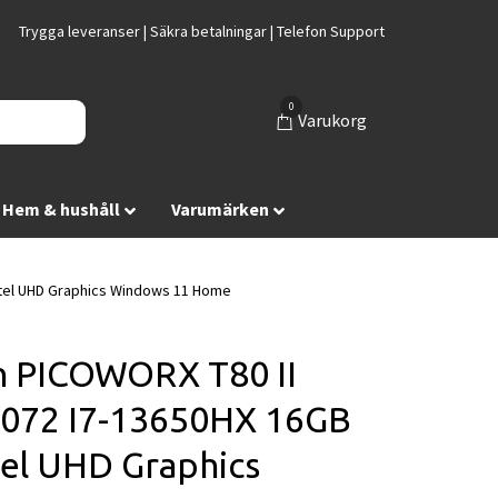
Trygga leveranser | Säkra betalningar | Telefon Support
0
Varukorg
Hem & hushåll
Varumärken
tel UHD Graphics Windows 11 Home
 PICOWORX T80 II
072 I7-13650HX 16GB
tel UHD Graphics