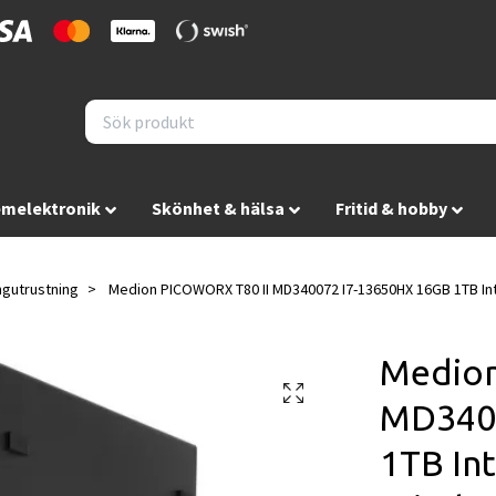
melektronik
Skönhet & hälsa
Fritid & hobby
ngutrustning
Medion PICOWORX T80 II MD340072 I7-13650HX 16GB 1TB In
Medion
MD340
1TB In