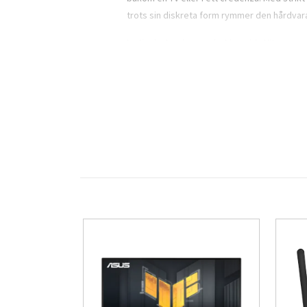
trots sin diskreta form rymmer den hårdvar
Inuti arbetar den mycket kapabla HX-process
både kalkylmodeller, bild- och videorediger
tempot.
Lagringen är en av modellens starkaste sid
att systemet känns direkt aktivt. RAM-minnet
med dina behov.
Med
Windows 11 Home
från start får du e
och komplett funktionalitet gör att du kan 
Anslutningsmöjligheterna visar tydligt att d
finns på plats. Det gör den extremt flexibel
Viktiga funktioner
Intel® Core™ i7-13650HX-processo