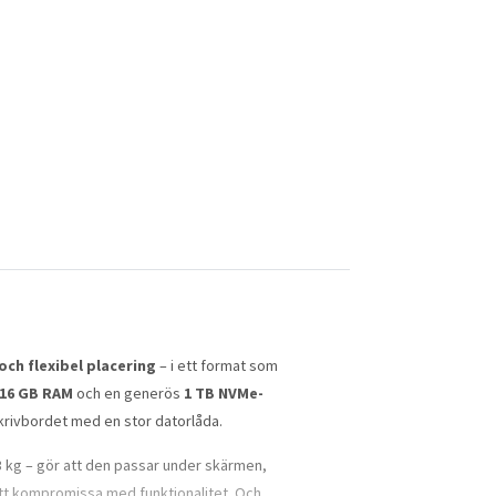
och flexibel placering
– i ett format som
16 GB RAM
och en generös
1 TB NVMe-
 skrivbordet med en stor datorlåda.
3 kg – gör att den passar under skärmen,
n att kompromissa med funktionalitet. Och