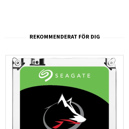
som föredrar en minimalistisk stil. Samtidigt bygger
konstruktionen på en dubbellagerslösning där en
stötdämpande insida samverkar med ett hårdare
ytterhölje. Denna uppbyggnad hjälper till att absorbera
kraften från fall och slag, vilket minskar risken för
skador på telefonens baksida och hörn.
Skalet är framtaget för användare som vill ha ett stabilt
skydd utan att telefonen känns klumpig. Den relativt
slimmade konstruktionen gör att telefonen fortfarande
är bekväm att hålla i och enkel att bära med sig.
Samtidigt ger den förstärkta uppbyggnaden ett mer
omfattande skydd än enklare skal, vilket gör det
lämpligt för daglig användning i både arbete och fritid.
Den integrerade MagSafe-funktionen gör skalet
kompatibelt med magnetiska laddare och tillbehör.
Telefonen kan laddas trådlöst eller användas med