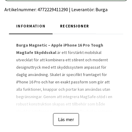
Artikelnummer:
4772229411290
|
Leverantör:
Burga
INFORMATION
RECENSIONER
Burga Magnetic – Apple iPhone 16 Pro Tough
MagSafe Skyddsskal
är ett förstärkt mobilskal
utvecklat för att kombinera ett stilrent och modernt
designuttryck med ett skyddssystem anpassat för
daglig användning. Skalet är specifikt framtaget för
iPhone 16 Pro och har en exakt passform som gör att
alla funktioner, knappar och portar kan användas utan
begränsningar. Genom att integrera MagSafe-stöd i en
robust konstruktion skapas ett tillbehör som både
skyddar telefonen och gör den mer flexibel i vardagen.
Läs mer
Designen Magnetic ger telefonen ett diskret och
tekniskt inspirerat utseende som passar användare