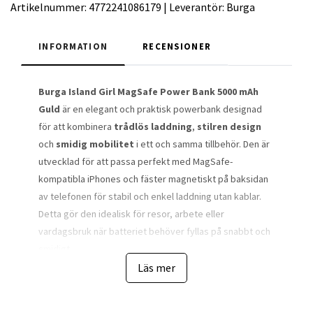
Artikelnummer:
4772241086179
|
Leverantör:
Burga
INFORMATION
RECENSIONER
Burga Island Girl MagSafe Power Bank 5000 mAh
Guld
är en elegant och praktisk powerbank designad
för att kombinera
trådlös laddning
,
stilren design
och
smidig mobilitet
i ett och samma tillbehör. Den är
utvecklad för att passa perfekt med MagSafe-
kompatibla iPhones och fäster magnetiskt på baksidan
av telefonen för stabil och enkel laddning utan kablar.
Detta gör den idealisk för resor, arbete eller
vardagsbruk när batteriet behöver fyllas på snabbt och
smidigt.
Läs mer
Designen är inspirerad av Burga-kollektionens
signaturmönster och erbjuder en exklusiv finish i
guldton med dekorativ grafik. Den tunna och lätta