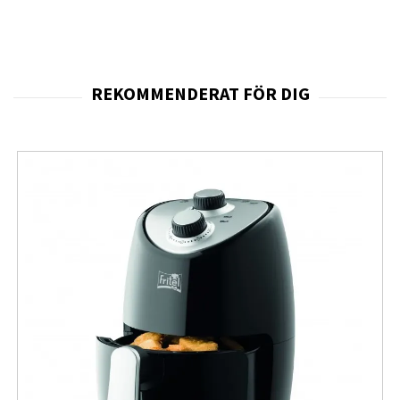
konstruktionen gör att den inte känns klumpig i handen,
samtidigt som den ger tillräcklig kapacitet för att
förlänga mobilens batteritid under dagen. Den är därför
ett perfekt val för användare som vill kombinera
mode
och funktion
i sitt teknikval.
Med en kapacitet på 5000 mAh kan powerbanken ge en
betydande laddningsökning när du är på språng. Den
magnetiska funktionen säkerställer korrekt placering
mot telefonen, vilket optimerar laddningseffektiviteten
och minskar risken för att enheten glider av. Den
fungerar både som reservbatteri och som trådlös
laddare, vilket gör den mångsidig i olika situationer.
Powerbanken är konstruerad för säker användning med
skydd mot överladdning, överhettning och kortslutning.
Detta gör att du kan ladda din telefon tryggt även när du
använder den under laddning. Den är också kompatibel