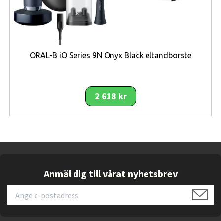
Alliance
Elegant vit design med resefodral
Fördelar
ORAL-B iO Series 9N Onyx Black eltandborste
Professionell IPL-teknik för hemmabruk.
Snabb, effektiv och säker behandling.
2 618 kr
Anpassar sig automatiskt till din hudton.
Lång hållbarhet – räcker i flera år.
Extra tillbehör för både stora och små områden.
Sammanfattning
Anmäl dig till vårat nyhetsbrev
Braun Silk-expert Pro PL3122 är en
avancerad och
säker IPL-enhet
som gör hårborttagning hemma både
enkel och effektiv. Tack vare SkinPro 2.0-tekniken
anpassas ljusintensiteten automatiskt efter din hudton i