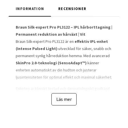
INFORMATION
RECENSIONER
Braun Silk-expert Pro PL3122 – IPL hårborttagning |
Permanent reduktion av hårväxt | Vit
Braun Silk-expert Pro PL3122 är en
effektiv IPL-enhet
(Intense Pulsed Light)
utvecklad för säker, snabb och
permanent synlig hårreduktion hemma. Med avancerad
SkinPro 2.0-teknologi (SensoAdapt™)
känner
enheten automatiskt av din hudton och justerar
ljusintensiteten för optimal effekt och maximal säkerhet.
Enheten är kliniskt testad och dermatologiskt godkänd
av
Skin Health Alliance
, vilket gör den trygg att
Läs mer
använda på både ben, armar, armhålor, bikinilinje och
ansikte. Med
upp till 400 000 ljusimpulser
har den en
lång livslängd och räcker för många års användning utan
behov av refill.