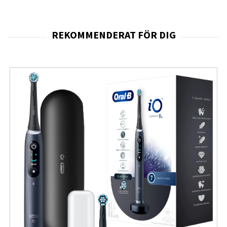
PL3122-modellen levereras med
extra
precisionshuvud
för mindre områden samt
rakapparat
för förberedande hårborttagning. Den har
dessutom ett kompakt resefodral, vilket gör den enkel
att förvara och ta med.
Viktiga funktioner
IPL-teknik för permanent synlig hårreduktion
SkinPro 2.0 (SensoAdapt™) – automatisk
anpassning till hudton
Upp till 400 000 ljusimpulser – lång livslängd
Behandlingstid: båda benen på cirka 9 minuter
Inkluderar precisionshuvud och rakapparat
Kliniskt testad och godkänd av Skin Health