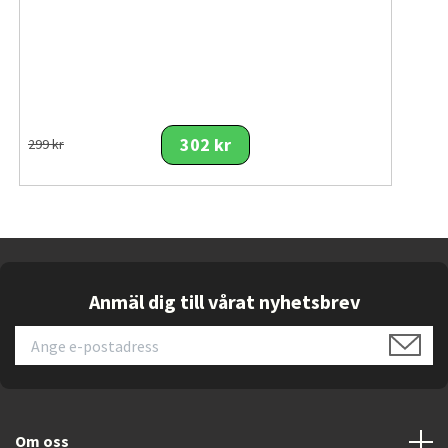
För långvarig användning har skärmen utrustats med
Flicker-Free
och
Low Blue Light
, vilket minskar
belastningen på ögonen under längre spel- eller
arbetspass. Den ergonomiska foten erbjuder justering
av höjd, lutning och vridning för optimal arbetsställning,
och tack vare VESA-kompatibilitet kan skärmen även
302 kr
299 kr
monteras på vägg eller skärmfäste.
Med sin kraftfulla kombination av hög upplösning, snabb
panel, HDR-stöd och bred färgåtergivning är ASRock
PG32QFT ett utmärkt val för gamers som vill ha maximal
prestanda utan att kompromissa med bildkvaliteten.
Anmäl dig till vårat nyhetsbrev
Viktiga funktioner
•
32-tums IPS-panel med Quad HD-upplösning (2560
× 1440).
•
180 Hz uppdateringsfrekvens för mycket mjuka
rörelser.
Om oss