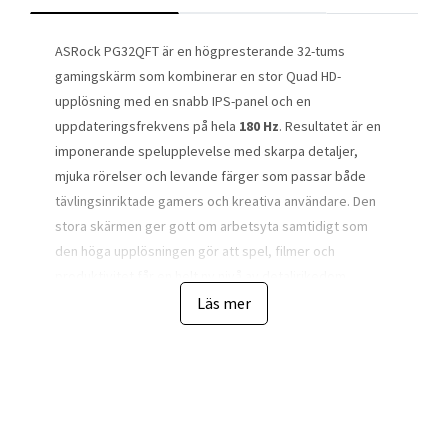
ASRock PG32QFT är en högpresterande 32-tums
gamingskärm som kombinerar en stor Quad HD-
upplösning med en snabb IPS-panel och en
uppdateringsfrekvens på hela
180 Hz
. Resultatet är en
imponerande spelupplevelse med skarpa detaljer,
mjuka rörelser och levande färger som passar både
tävlingsinriktade gamers och kreativa användare. Den
stora skärmen ger gott om arbetsyta samtidigt som
den höga upplösningen gör att spel, filmer och
produktivitet får en helt ny nivå av detaljrikedom.
Läs mer
Den avancerade IPS-panelen levererar breda
betraktningsvinklar på
178°
både horisontellt och
vertikalt, vilket säkerställer att bilden behåller sin
färgåtergivning och kontrast oavsett var du sitter. Med
en färgrymd på
97 % DCI-P3
och
151 % sRGB
återges
färger med hög precision, vilket gör skärmen lika