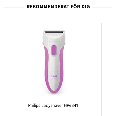
lämplig för bildredigering och videoproduktion som för
spel.
Den höga uppdateringsfrekvensen på
180 Hz
tillsammans med en responstid på endast
1 ms
(GTG/MPRT)
ger extremt följsamma rörelser med
minimal rörelseoskärpa. AMD FreeSync™ synkroniserar
bildskärmens uppdateringsfrekvens med grafikkortet
för att minska screen tearing och hack, vilket ger en
jämnare spelupplevelse även under intensiva
spelsessioner.
ASRock PG32QFT har stöd för
DisplayHDR 400
, vilket
förbättrar kontrast och ljusstyrka i kompatibelt innehåll.
Den maximala ljusstyrkan på
400 nits
gör att både spel
och multimedia får ett mer levande och dynamiskt
utseende samtidigt som den antireflexbehandlade ytan
Philips Ladyshaver HP6341
minskar störande reflexer.