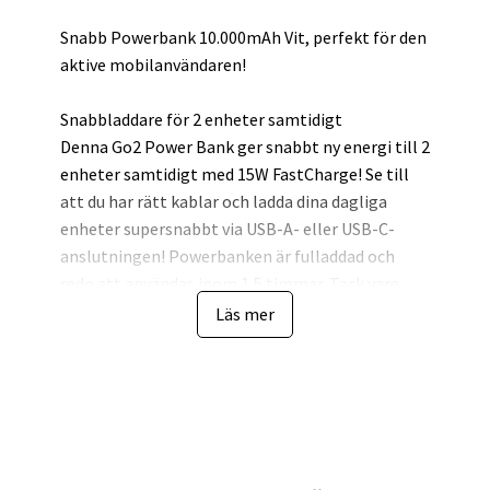
Snabb Powerbank 10.000mAh Vit, perfekt för den
aktive mobilanvändaren!
Snabbladdare för 2 enheter samtidigt
Denna Go2 Power Bank ger snabbt ny energi till 2
enheter samtidigt med 15W FastCharge! Se till
att du har rätt kablar och ladda dina dagliga
enheter supersnabbt via USB-A- eller USB-C-
anslutningen! Powerbanken är fulladdad och
redo att användas inom 1,5 timmar. Tack vare
pass-through-funktionen är det till och med
Läs mer
möjligt att snabbt ladda en enhet medan Power
Bank själv laddas.
Din Go2 Power Bank passar i alla väskor
Tack vare den slimmade och kompakta designen
kan du enkelt ta med dig denna Power Bank vart
du än går. Lägg den helt enkelt i väskan när du vet