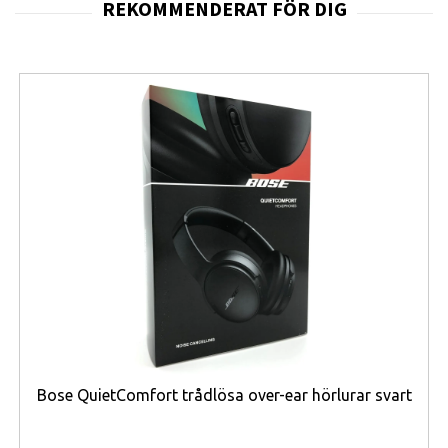
att du kommer att ha få eller inga eluttag i
närheten den dagen. Du kan ta så många foton
eller videor du vill, hela dagen lång, utan att
behöva oroa dig för att batteriet ska ta slut. Med
denna Go2 Power Bank har du alltid extra energi
snabbt till hands för dina dagliga enheter.
Kompatibel med alla märken
Tack vare USB-A- och USB-C-anslutningarna är
denna Go2 Power Bank lämplig för både äldre
och nyare enheter. Med rätt kabel kan du snabbt
ladda alla typer av smartphones, oavsett om det
är en OnePLus, Oppo, iPhone, Samsung eller
Xiaomi. Du kan också ladda alla trådlösa
öronsnäckor, en drönare eller GoPro med denna
Go2 FastCharge Power Bank! LED-lamporna ger
dig en indikation på hur mycket ström som finns
Bose QuietComfort trådlösa over-ear hörlurar svart
kvar i powerbanken. Du vet när det är dags att
ladda Go2.