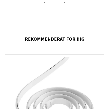
fingeravtrycksläsare
Samsung Galaxy Z Flip7 kommer med Galaxy AI-
funktioner som är utformade för att förenkla din vardag.
Denna premiumtelefon med vikbar design kombinerar
elegant, kompakt utseende med kraftfull prestanda.
Öppna den för en fullständig smartphoneupplevelse,
eller vik ihop den så att den smidigt passar i fickan—
samtidigt som du fortfarande kan använda den externa
displayen för snabba uppgifter. Förbättrade