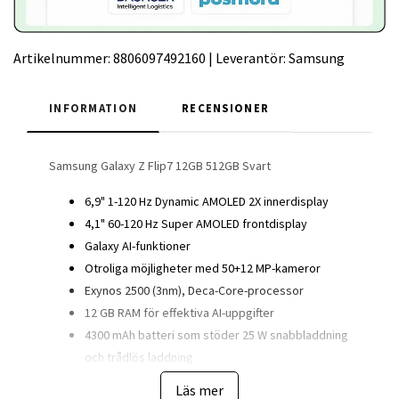
Artikelnummer:
8806097492160
|
Leverantör:
Samsung
INFORMATION
RECENSIONER
Samsung Galaxy Z Flip7 12GB 512GB Svart
6,9" 1-120 Hz Dynamic AMOLED 2X innerdisplay
4,1" 60-120 Hz Super AMOLED frontdisplay
Galaxy AI-funktioner
Otroliga möjligheter med 50+12 MP-kameror
Exynos 2500 (3nm), Deca-Core-processor
12 GB RAM för effektiva AI-uppgifter
4300 mAh batteri som stöder 25 W snabbladdning
och trådlös laddning
IP48 vattentålighetsklass, Samsung Pay,
Läs mer