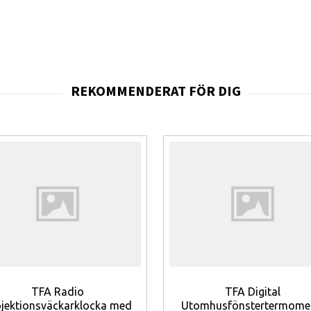
mpletterande funktioner.
datum med veckodag utskriven (flera språk), alarm med snoozefunk
lt på ett enda storaformat‑display som är avsett att ge snabb öve
ersoner som behöver en pålitlig, lättavläst klocka för offentlig
d är värdefullt. Produkten erbjuder bra värde för pengarna genom e
ning.
er
kundexakt tid och automatisk omställning mellan sommar- och vi
vläst visning vilket gör att tid, datum och klimat kan avläsas på 
isar aktuell inomhustemperatur för snabb kontroll av komfortni
 relativ luftfuktighet för att underlätta åtgärder för bättre ino
k)
— tydlig veckodagsangivelse för enklare orientering.
TFA Radio
TFA Digital
nde väckfunktion för påminnelser och larm i arbetsmiljö eller
ojektionsväckarklocka med
Utomhusfönstertermome