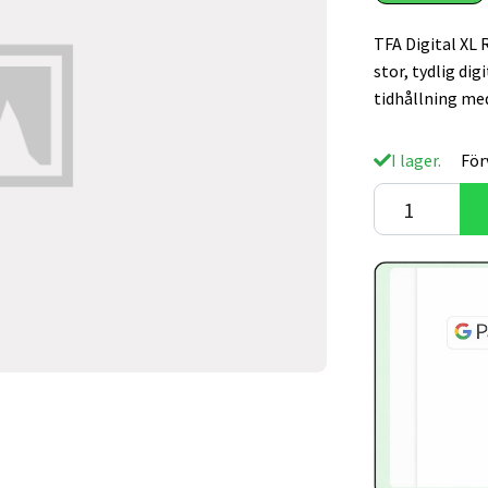
TFA Digital XL 
stor, tydlig di
tidhållning me
I lager.
För