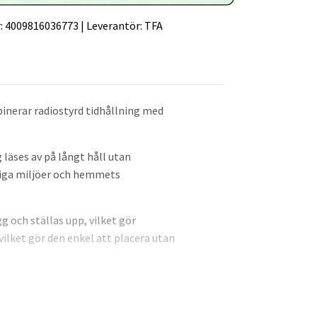
:
4009816036773
|
Leverantör:
TFA
binerar radiostyrd tidhållning med
 läses av på långt håll utan
liga miljöer och hemmets
g och ställas upp, vilket gör
ilket gör den enkel att placera utan
 sommar‑ och vintertid, samt
 relativ fuktighet. Tidzonskorrigering