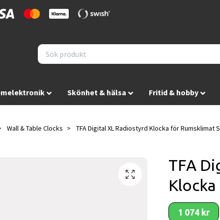
melektronik
Skönhet & hälsa
Fritid & hobby
Wall & Table Clocks
TFA Digital XL Radiostyrd Klocka för Rumsklimat S
TFA Dig
Klocka
1 074 kr