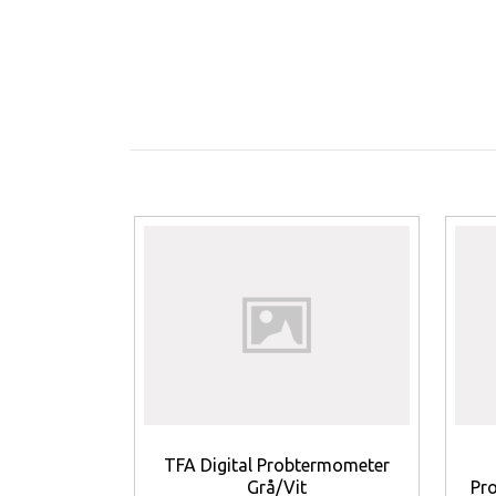
och manuell inställning finns som ko
Funktionerna inkluderar fullständigt 
rumstemperatur och luftfuktighet — al
inomhusklimat.
Målgruppen är verksamheter och privatp
övervakning av rumsklimat och exakt ti
och kombinationen klocka + klimatvis
Viktiga funktion
Radiostyrd tid (DCF77)
— ger se
tidvisning.
XL‑display
— extra stor och lätta
Visning av rumstemperatur
— v
Visning av luftfuktighet
— anger
Veckodag i fulltext (flera språ
TFA Digital Probtermometer
Alarm med snooze
— grundlägga
Grå/Vit
Pr