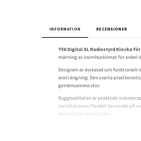
INFORMATION
RECENSIONER
TFA Digital XL Radiostyrd Klocka fö
mätning av inomhusklimat för enkel öv
Designen är avskalad och funktionell m
ansträngning. Den svarta plastkonstru
gemensamma ytor.
Byggkvaliteten är praktiskt orienterad;
installationen flexibel beroende på a
krav på fast installation.
Tekniken bygger på radiomottagning v
inbyggda sensorer för innertemperatur