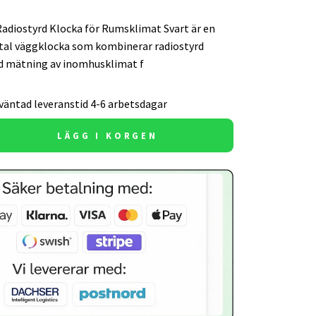
Radiostyrd Klocka för Rumsklimat Svart är en
gital väggklocka som kombinerar radiostyrd
d mätning av inomhusklimat f
väntad leveranstid 4-6 arbetsdagar
LÄGG I KORGEN