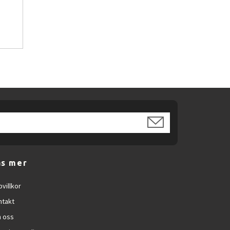
nvändare.
m och receptioner.
 mätinstrument.
ader.
äs mer
villkor
ntakt
 oss