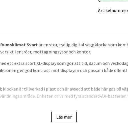
Artikelnummer
r Rumsklimat Svart
är en stor, tydlig digital väggklocka som kom
ersikt i entréer, mottagningsytor och kontor.
ed ett extra stort XL-display som gör att tid, datum och veckodag
ktionen ger god kontrast mot displayen och passar i både offent
 klockan är tillverkad i plast och är avsedd att både hängas på väg
nvändningsområde. Enheten drivs med fyra standard‑AA‑batterier, v
ia DCF77 för sekundexakt tid och automatisk omställning mellan
Läs mer
 och luftfuktighet med uppgivna mätintervall för temperatur och