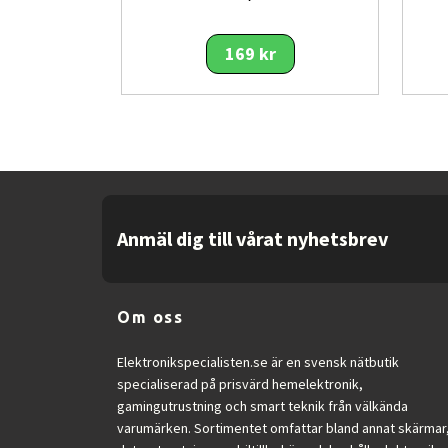
Fördelar
169 kr
Tydlig överblick: XL‑displayen m
Exakt tid: Radiostyrningen säker
Sparar tid: Automatisk sommar/v
Flexibel montering: Kan både hän
Portabel installation: Batteridri
Klimatövervakning: Temperatur- o
Enkel användning: Klara, intuiti
Anmäl dig till vårat nyhetsbrev
Lämplig för offentliga miljöer: 
Kostnadseffektivitet: Kombinera
Låg driftskostnad: Standardbatt
Stabil konstruktion: Plastkapsli
Om oss
Praktisk daglig funktion: Alarm 
Elektronikspecialisten.se är en svensk nätbutik
Språkstöd för veckodag gör prod
specialiserad på prisvärd hemelektronik,
Tidszonskorrigering möjliggör j
gamingutrustning och smart teknik från välkända
varumärken. Sortimentet omfattar bland annat skärmar
Sammanfattning