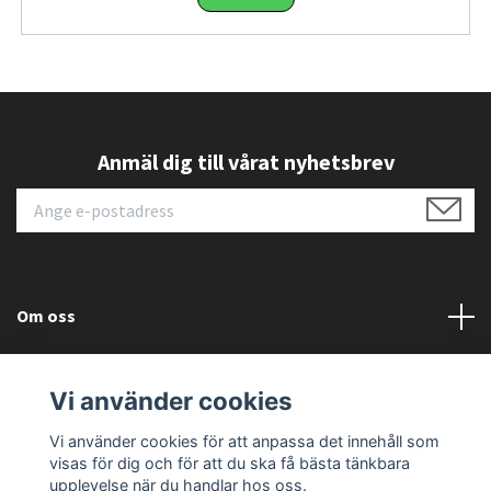
yrkesverksamma inom matbranschen som
behöver en prisvärd, lättanvänd och certifierad
mätlösning för temperaturkontroll. Den
erbjuder god precision, hygienanpassad
användning och snabb avläsning vilket ger tydlig
Anmäl dig till vårat nyhetsbrev
kundnytta i kök och livsmedelskontroller.
Viktiga funktioner
Lång sond (140 mm):
gör det enkelt att
mäta kärntemperaturen i större stycken
kött och bakverk utan att bränna
Om oss
fingrarna.
Mätområde -50…+300 °C:
täcker allt från
Kundtjänst
frys- till ugnstemperaturer vilket gör
Vi använder cookies
termometern mångsidig för många
Läs mer
Vi använder cookies för att anpassa det innehåll som
köksuppgifter.
visas för dig och för att du ska få bästa tänkbara
Precision ±1 °C (-10…+100 °C):
ger
upplevelse när du handlar hos oss.