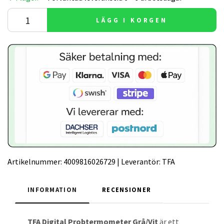
LÄGG I KORGEN
Artikelnummer:
4009816026729
|
Leverantör:
TFA
INFORMATION
RECENSIONER
TFA Digital Probtermometer Grå/Vit
är ett