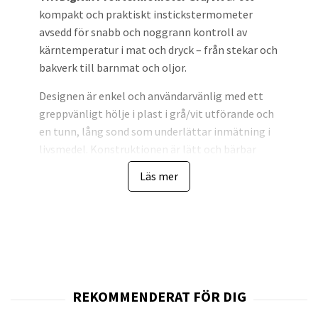
kompakt och praktiskt instickstermometer
avsedd för snabb och noggrann kontroll av
kärntemperatur i mat och dryck – från stekar och
bakverk till barnmat och oljor.
Designen är enkel och användarvänlig med ett
greppvänligt hölje i plast i grå/vit utförande och
en tunn, lång sond som underlättar inmätning i
livsmedel. Konstruktionen är lätt och bärbar
vilket gör termometern smidig att använda i
Läs mer
hemmet såväl som i professionella miljöer.
Byggkvaliteten är anpassad för
livsmedelshantering med materialval och design
som uppfyller krav för HACCP-användning, vilket
gör den lämplig för såväl hemmakockar som
allergen- och kvalitetsskydd i restaurang- och
butiksverksamhet. Instrumentet levereras med