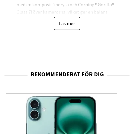
med en kompositfiberyta och Corning® Gorilla®
Glass 7i över kamerorna, vilket ger en balans
mellan låg vikt och stabil konstruktion för
Läs mer
vardagligt slitage och fotografering i rörelse.
Byggkvaliteten understryks av IP68-klassning för
vatten- och dammbeständighet under testade
laboratorieförhållanden samt ett omfattande
kylsystem (Xiaomi 3D Dual-Channel IceLoop)
som håller prestandan stabil vid krävande
användning.
Tekniken i Xiaomi 17 Ultra inkluderar Qualcomm
Snapdragon® 8 Elite Gen 5, 16 GB LPDDR5X RAM
och 512 GB intern lagring, ett kraftpaket som
klarar multitasking, spel och krävande kreativa
arbetsflöden utan kompromisser.
Fotografidelen består av en Leica-