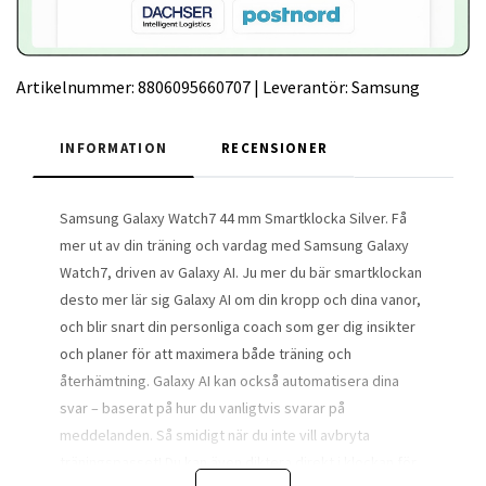
Artikelnummer:
8806095660707
|
Leverantör:
Samsung
INFORMATION
RECENSIONER
Samsung Galaxy Watch7 44 mm Smartklocka Silver. Få
mer ut av din träning och vardag med Samsung Galaxy
Watch7, driven av Galaxy AI. Ju mer du bär smartklockan
desto mer lär sig Galaxy AI om din kropp och dina vanor,
och blir snart din personliga coach som ger dig insikter
och planer för att maximera både träning och
återhämtning. Galaxy AI kan också automatisera dina
svar – baserat på hur du vanligtvis svarar på
meddelanden. Så smidigt när du inte vill avbryta
träningspasset! Du kan även diktera direkt i klockan för