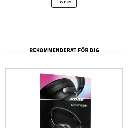
att sedan få texten nedskriven och summerad i din
Läs mer
telefon.
44 mm klockram, BT-anslutning
Upp till 40 timmars batteritid
Galaxy AI fungerar som din personliga assistent
BioActiveSensor2 ger exakt pulsspårning
Kraftfullt 3 nm-chip som gör klockan intuitiv och
energieffektiv
Du kan göra ett hälsotest utomhus på 10 minuter (på
cykel eller genom löpning)
Förbättrad GPS-noggrannhet med dubbelband GPS
IP68-klassificerad vatten- och dammbeständighet