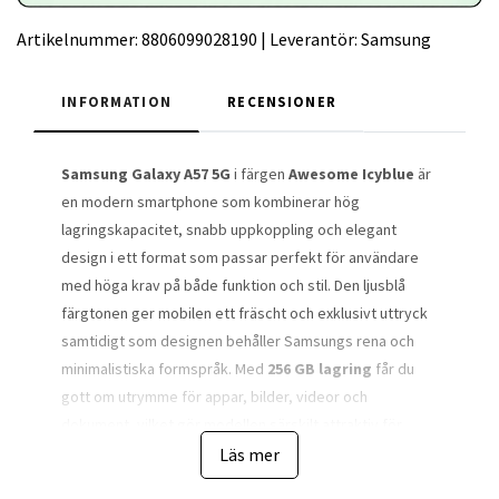
Artikelnummer:
8806099028190
|
Leverantör:
Samsung
INFORMATION
RECENSIONER
Samsung Galaxy A57 5G
i färgen
Awesome Icyblue
är
en modern smartphone som kombinerar hög
lagringskapacitet, snabb uppkoppling och elegant
design i ett format som passar perfekt för användare
med höga krav på både funktion och stil. Den ljusblå
färgtonen ger mobilen ett fräscht och exklusivt uttryck
samtidigt som designen behåller Samsungs rena och
minimalistiska formspråk. Med
256 GB lagring
får du
gott om utrymme för appar, bilder, videor och
dokument, vilket gör modellen särskilt attraktiv för
användare som lagrar mycket innehåll direkt i mobilen.
Läs mer
Telefonen är utvecklad för att fungera smidigt i en