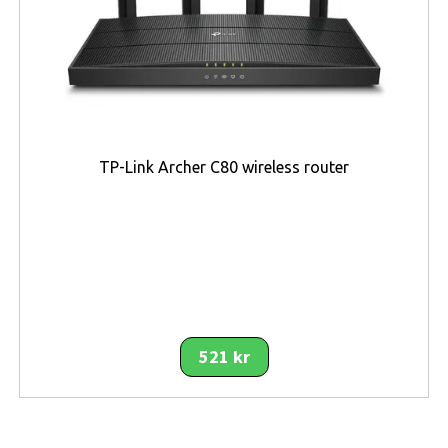
detaljerade. Detta gör modellen särskilt lämplig för
användare som konsumerar mycket digitalt innehåll.
Skärmen bidrar till att telefonen känns uppdaterad och
relevant.
Telefonen drivs av en
Qualcomm 8-kärnig processor
,
vilket ger stabil prestanda för multitasking och modern
TP-Link Archer C80 wireless router
appanvändning. Tillsammans med
8 GB RAM
kan mobilen
hantera flera uppgifter samtidigt och ge en smidig
upplevelse vid växling mellan appar. Detta gör modellen
lämplig för användare som använder mobilen aktivt till
kommunikation, arbete och underhållning under hela
dagen. Den generösa lagringen på
256 GB
ger extra
flexibilitet för dig som vill spara många bilder, videor
521 kr
och filer direkt i enheten utan att snabbt nå
lagringsgränsen. För användaren innebär detta en
smartphone som fungerar bra även över längre tid när
mängden innehåll ökar. Kombinationen av stark