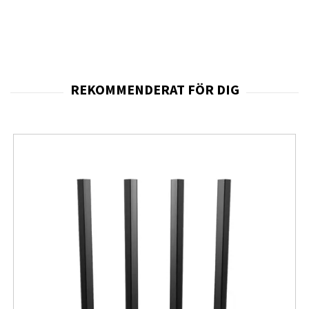
vardag där kommunikation, streaming, sociala medier
och produktivitet ofta sker parallellt. Tack vare
5G
får du
en smartphone som är redo för snabbare uppkoppling
och framtida nätverkstjänster. Samsung Galaxy A57 5G
erbjuder därmed en balanserad kombination av
kapacitet, design och användarvänlighet. Den är
anpassad för moderna mobilvanor.
Den avancerade
OLED-skärmen
bidrar till en tydlig och
färgstark visningsupplevelse med god kontrast och
behaglig bildkvalitet. OLED-tekniken gör att färger
framstår mer levande samtidigt som svärta blir djupare,
vilket förbättrar upplevelsen vid film, sociala medier
och vardaglig appanvändning. För användaren innebär
detta en mobil som känns modern och visuellt attraktiv i
daglig användning. Skärmen är en central del av
mobilens användarupplevelse eftersom det är den
komponent som används mest under dagen. Den tydliga
återgivningen gör text lättläst och bilder mer