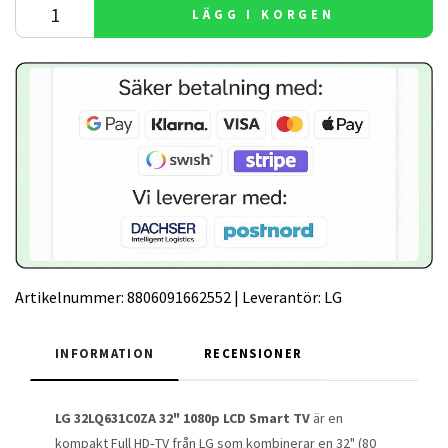
LÄGG I KORGEN
Artikelnummer:
8806091662552
|
Leverantör:
LG
INFORMATION
RECENSIONER
LG 32LQ631C0ZA 32" 1080p LCD Smart TV
är en
kompakt Full HD‑TV från LG som kombinerar en 32" (80