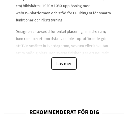
cm) bildskärm i 1920 x 1080‑upplösning med
webOS‑plattformen och stöd för LG ThinQ AI för smarta
funktioner och röststyrning.
Designen är avsedd för enkel placering i mindre rum;
tunn ram och ett bordstativ i table‑top‑utförande gör
att TV:n smälter in i vardagsrum, sovrum eller kök utan
att ta onödig plats. Den svarta finishen ger ett neutralt
intryck som fungerar i flera inredningsstilar.
Läs mer
Byggkvaliteten är anpassad för vardagligt bruk med en
lätt konstruktion (cirka 4,65 kg utan stativ) och stabilt
tabletop‑stativ som medföljer. Produkten erbjuder även
VESA‑vänlig montering för den som vill hänga TV:n på
vägg.
Tekniken bakom skärmen bygger på Direct
LED‑bakgrundsbelysning och stöd för HDR (HDR10, HLG
och Active HDR/HDR10 Pro) vilket ger bättre kontrast