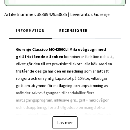
Artikelnummer:
3838942953835
|
Leverantör:
Gorenje
INFORMATION
RECENSIONER
Gorenje Classico MO4250CLI Mikrovågsugn med
grill fristående elfenben
kombinerar funktion och stil,
vilket gör den till ett praktiskt tillskott i alla kök. Med en
fristående design har den en inredning som är lätt att
rengöra och en rymlig kapacitet på 20 liter, vilket ger
gott om utrymme för matlagning och uppvärmning av
måltider. Mikrovågsugnen tillhandahåller flera
matlagningsprogram, inklusive grill, grill + mikrovågor
och tidsupptining, för att tillgodose en mängd olika
matlagningsbehov. Utrustad med fem effektnivåer och
en maximal mikrovågseffekt på 700 W, säkerställer
Läs mer
denna apparat mångsidiga tillagningsalternativ som