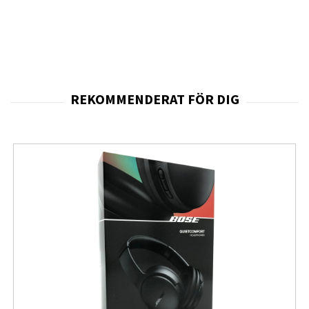
passar alla rätter.
Fullständiga specifikationer
Gorenje Classico MO4250CLI -
Produktbeskrivning
mikrovågsugn med grill - fristående
- elfenben
Produkttyp
Mikrovågsugn med grill
Modell
Fristående
Färg
Elfenben
Volym hos
20 liter
mikrovågsugn
Max.
700 W
mikrovågseffekt
Grilleffekt
800 W
Hålrumsbeläggning
EasyClean-interiör
Spänning
230 V / 50 Hz
Dimensioner
45.5 cm x 31.6 cm x 28.9 cm
(BxDxH)