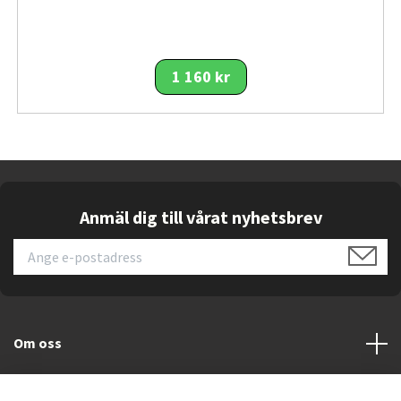
elektronisk kompass och accelerometer för löp‑
och aktivitetsanalys. Den har också stöd för
betalningar via Garmin Pay, lagring av musik och
smarta aviseringar när den är parkopplad med
1 160 kr
telefon.
fēnix E är framtagen för aktiva användare och
äventyrare som kräver pålitlig
positionsbestämning, utförlig hälsoövervakning
och lång batteritid i en klocka som också
Anmäl dig till vårat nyhetsbrev
fungerar som vardags‑smartwatch — ett val för
den som vill ha premiumfunktioner utan att ge
avkall på tålighet och användarvänlighet.
Viktiga funktioner
1,3″ AMOLED‑skärm
– ger hög kontrast
Om oss
och färgprecision för tydliga
träningsskärmar och kartvisning.
Kundtjänst