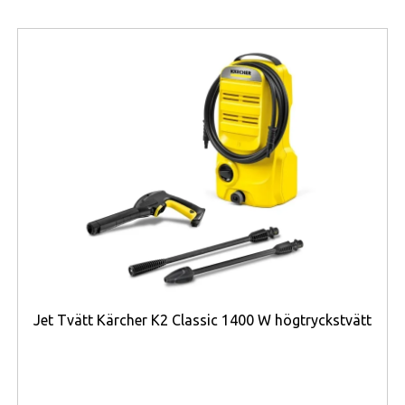
intervall för QuickFit‑alternativet beroende på
bandtyp. Den här konstruktionen ger en
balanserad kombination av hållbarhet och
bärkomfort.
Tekniken i fēnix E inkluderar en 1,3″
AMOLED‑skärm för hög färgåtergivning och
detaljrikedom, 16 GB intern lagring för kartor
och musik, samt trådlös anslutning via
Bluetooth, Wi‑Fi och ANT+ för sensorer och
synkronisering. En komplett GPS‑lösning och
stöd för kartor gör den väl lämpad för rutter och
navigering offline.
Funktionellt erbjuder klockan kontinuerlig
Jet Tvätt Kärcher K2 Classic 1400 W högtryckstvätt
hälsomätning med inbyggd optisk pulssensor
och pulsoximeter (SpO2), avancerade
träningsfunktioner, barometrisk höjdmätare,