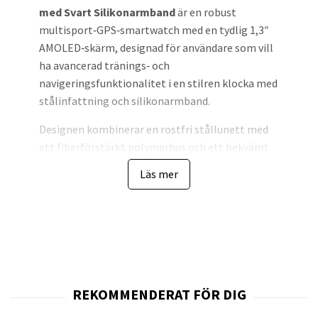
med Svart Silikonarmband
är en robust
multisport‑GPS‑smartwatch med en tydlig 1,3″
AMOLED‑skärm, designad för användare som vill
ha avancerad tränings‑ och
navigeringsfunktionalitet i en stilren klocka med
stålinfattning och silikonarmband.
Designen kombinerar en rostfri stållunett med
ett fiberförstärkt polymerhus och ett bekvämt
svart silikonarmband i neutral skifergrå färgton
Läs mer
— en kombination som ger både ett
premiumintryck och praktisk slitstyrka vid daglig
träning och utomhusaktiviteter.
Byggkvaliteten är avsedd för krävande miljöer:
klockans mått är cirka 47 x 47 x 14,5 mm, vikten
anges till omkring 76 g och den är klassad till 10
ATM (motsvarande 100 m). Armbandet i silikon
passar handledsomkrets upp till angivet