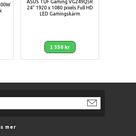
ASUS TUF Gaming VG249Q5R
g.
5200W
24" 1920 x 1080 pixels Full HD
k
LED Gamingskärm
ASUS BE24
1080 pixe
1 550 kr
äs mer