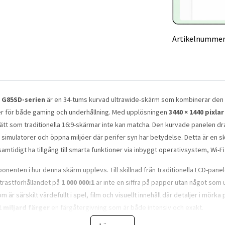
Artikelnummer
 G85SD-serien
är en 34-tums kurvad ultrawide-skärm som kombinerar den
r för både gaming och underhållning. Med upplösningen
3440 × 1440 pixlar
ätt som traditionella 16:9-skärmar inte kan matcha. Den kurvade panelen drar
r, simulatorer och öppna miljöer där perifer syn har betydelse. Detta är en
amtidigt ha tillgång till smarta funktioner via inbyggt operativsystem, Wi-F
enten i hur denna skärm upplevs. Till skillnad från traditionella LCD-paneler 
ntrastförhållandet på
1 000 000:1
är inte en siffra på papper utan något som
m är särskilt värdefullt i spel, film och visuellt innehåll där detaljer i mörk
1 miljard färger
en färgåtergivning som är både intensiv och exakt.