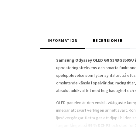
INFORMATION
RECENSIONER
Samsung Odyssey OLED G8 S34DG850SU i
uppdateringsfrekvens och smarta funktione
spelupplevelse som fyller synfältet på ett s
omslutande känsla i spelvärldar, racingtitla
absolut bildkvalitet med hög hastighet och s
OLED-panelen är den enskilt viktigaste kompon
innebär att svart verkligen är helt svart. Ko
ljusövergångar. Detta ger ett djup i bilden so
färgomfånget på
99 % DCI-P3
och stöd för