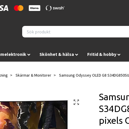
melektronik
Skönhet & hälsa
Fritid & hobby
tning
Skärmar & Monitorer
Samsung Odyssey OLED G8 S34DG850SU 3
Samsun
S34DG8
pixels