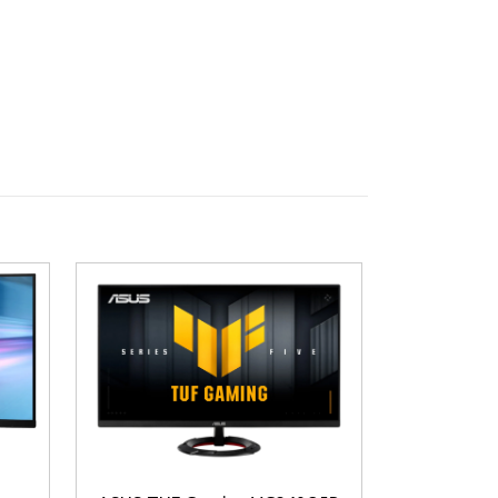
len. Spelvärldar, texturer och detaljer
tillsammans med en responstid på
0,03 ms
pel där reaktionstid är avgörande.
kan på
250 cd/m²
kombinerat med OLED-
mer levande och realistisk bild.
 kan använda streamingtjänster, appar och
h anslutningar via HDMI och DisplayPort ger
t för långa sessioner.
ld i spel och film.