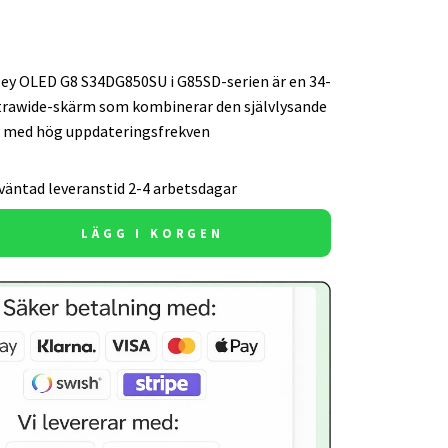
y OLED G8 S34DG850SU i G85SD-serien är en 34-
trawide-skärm som kombinerar den självlysande
 med hög uppdateringsfrekven
väntad leveranstid 2-4 arbetsdagar
LÄGG I KORGEN