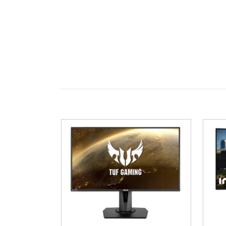
Upplösningen
UWQHD
i kombination med pi
återges med hög precision utan att du be
gör att rörelser återges extremt skarpt utan
Skärmen stöder både
HDR10
och
HDR10+
,
teknikens perfekta svärta ger en upplevd kon
Utöver gaming är detta en
Smart Monitor
trådlösa enheter direkt via skärmen utan dat
flexibilitet för både PC och konsol.
Ergonomin är fullt justerbar med
höjd
,
tilt
Viktiga funktioner
OLED-panel
med självlysande pixlar s
Ultrawide 34 tum i 21:9-format
som
UWQHD-upplösning (3440 × 1440)
me