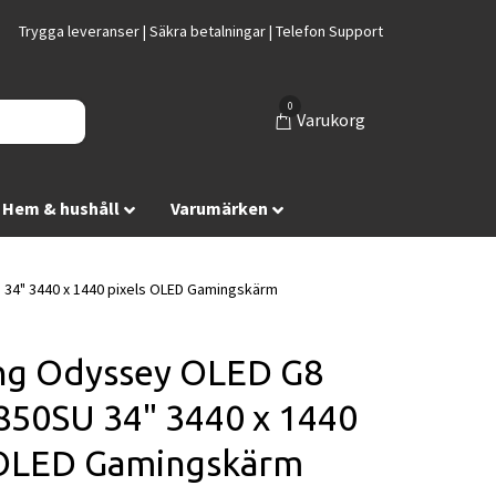
Trygga leveranser | Säkra betalningar | Telefon Support
0
Varukorg
Hem & hushåll
Varumärken
4" 3440 x 1440 pixels OLED Gamingskärm
g Odyssey OLED G8
50SU 34" 3440 x 1440
 OLED Gamingskärm