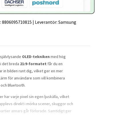
:
8806095710815
|
Leverantör:
Samsung
 självlysande
OLED-tekniken
med hög
i det breda
21:9-formatet
får du en
 in bilden runt dig, vilket ger en mer
 skärm för användare som vill kombinera
i och Bluetooth.
har varje pixel sin egen ljuskälla, vilket
 upplevs direkt i mörka scener, skuggor och
a partier annars går förlorade. Samtidigt ger