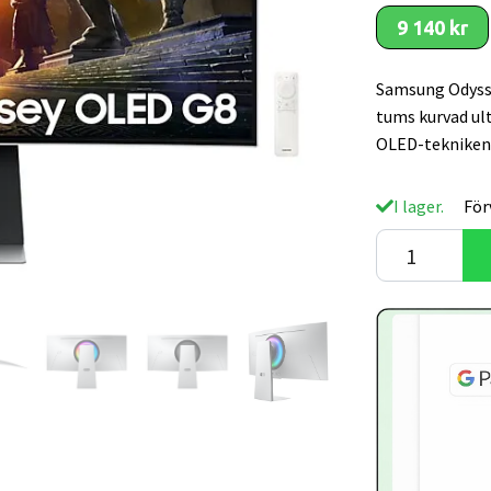
9 140 kr
Samsung Odysse
tums kurvad ul
OLED-tekniken
I lager.
För