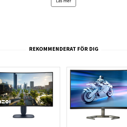
Läs mer
xelpitchen på
0,2316 mm
ger en mycket skarp bild över hela den breda pane
höver kompromissa med bildfrekvensen. Uppdateringsfrekvensen på
175 Hz
 eftersläpningar eller rörelseoskärpa. Detta ger en tydlig fördel i snabba s
 vilket ger förbättrad dynamik i kompatibla spel och videomaterial. Ljusstyr
trast som överträffar betydligt ljusstarkare LCD-skärmar. Resultatet är en 
med inbyggt operativsystem,
Wi-Fi
och
Bluetooth 5.2
, vilket gör att du
or. USB-hubben gör att kringutrustning kan anslutas direkt till skärmen, oc
och
pivot
, vilket gör att den stora ultrabreda skärmen kan placeras optimal
om ger perfekt svärta och extrem kontrast för djupare och mer realistisk bi
 fyller synfältet och ger bättre överblick i spel och multitasking.
d hög pixeltäthet för skarp bild och detaljerade texturer.