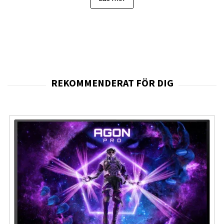
modellen särskilt lämplig för professionella användare.
Den erbjuder en effektiv arbetsmiljö.
Den breda
21:9-bildformatet
gör skärmen idealisk för
multitasking, dataanalys, videoredigering och andra
arbetsuppgifter som kräver stor arbetsyta. IPS-tekniken
ger stabil färgåtergivning och breda betraktningsvinklar
på
178°
, vilket säkerställer konsekvent bildkvalitet från
olika positioner. Färgomfånget på
98 % DCI-P3 och 99 %
sRGB
gör modellen lämplig för arbete där
färgnoggrannhet är viktig. Detta gör skärmen användbar
för både kreativa och tekniska arbetsuppgifter.
Färgprecisionen bidrar till bättre resultat.
Den höga uppdateringsfrekvensen på
120 Hz
ger
mjukare rörelser och förbättrad visuell upplevelse vid
arbete med grafik och video. Ljusstyrkan på
350 cd/m²
ger en tydlig bild även i ljusare arbetsmiljöer. HDR10-