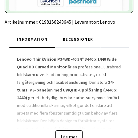
Artikelnummer:
0198156243645
|
Leverantör:
Lenovo
INFORMATION
RECENSIONER
Lenovo ThinkVision P34WD-40 34" 3440 x 1440 Wide
Quad HD Curved Monitor
är en professionell ultrabred
bildskärm utvecklad för hög produktivitet, exakt
färgåtergivning och flexibel anslutning. Den stora
34-
tums IPS-panelen
med
UWQHD-upplösning (3440 x
1440)
ger ett betydligt bredare arbetsutrymme jämfört
med traditionella skärmar, vilket gör det enklare att
arbeta med flera fönster samtidigt utan behov av flera
bildskärmar. Den böjda designen förbättrar synfältet
och gör det lättare att fokusera på hela arbetsytan.
Kombinationen av upplösning och panelteknik gör
Läs mer