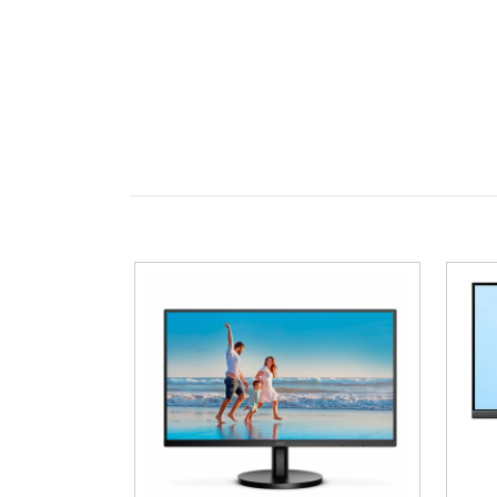
0,5 ms responstid (MPRT)
– elimine
VA-panel med HDR-stöd
– högt kon
Adaptive Sync (FreeSync Premium
Design och ergonomi
Curved design (1500R)
– omslutande 
NearEdgeless på tre sidor
– minim
Justerbar fot
– höjd, lutning och v
VESA-kompatibel (100 × 100 mm)
– 
Anslutningar och funktioner
2 × HDMI 2.1, 1 × DisplayPort 1.4
– r