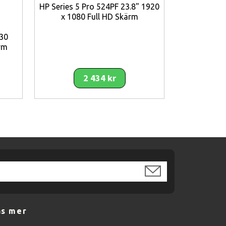
HP Series 5 Pro 524PF 23.8" 1920
x 1080 Full HD Skärm
30
Lenovo Thin
rm
1920 x 108
2 434 kr
 latens och fantastiska färger
. Oavsett
binerar hastighet, kvalitet och komfort.
äs mer