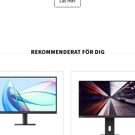
Läs mer
rar ghosting och input lag för maximal precision
trastförhållande och levande färger för spel, film och arbete
 / G-Sync kompatibel)
– sömlös spelupplevelse utan tearing
känsla som drar in dig i spelvärlden
alistisk och modern look som maximerar skärmytan
ridning för bekväm användning under långa sessioner
flexibel montering på vägg eller arm
edo för både gamingdatorer och konsoler som PlayStation 5 och Xbox Serie