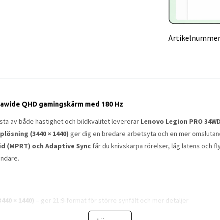
Artikelnummer
trawide QHD gamingskärm med 180 Hz
sta av både hastighet och bildkvalitet levererar
Lenovo Legion PRO 34WD
ösning (3440 × 1440)
ger dig en bredare arbetsyta och en mer omslutand
id (MPRT) och Adaptive Sync
får du knivskarpa rörelser, låg latens och fly
ändare.
440 × 1440)
– ger 21:9-format för större synfält och mer detaljer
abbare än traditionella gamingmonitorer, perfekt för e-sport och actionspe