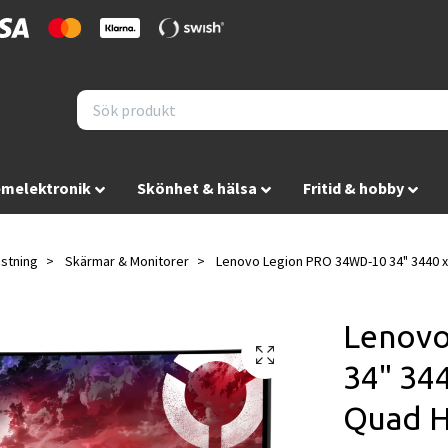
melektronik
Skönhet & hälsa
Fritid & hobby
ustning
Skärmar & Monitorer
Lenovo Legion PRO 34WD-10 34" 3440 x
Lenovo
34" 344
Quad 