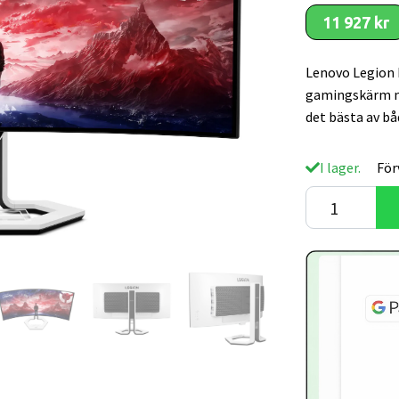
11 927 kr
Lenovo Legion
gamingskärm me
det bästa av bå
I lager.
För