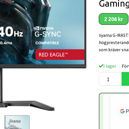
Gamin
2 206 kr
iiyama G-MAST
högpresterande
som kräver sna
I lager.
För