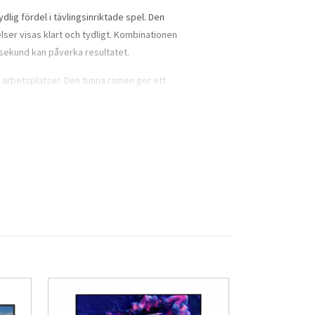
dlig fördel i tävlingsinriktade spel. Den
ser visas klart och tydligt. Kombinationen
isekund kan påverka resultatet.
arbetsplatser. Den tunna ramen ger ett
Den bländfria skärmytan bidrar till
set direkt via skärmen. Detta minskar
lket ger bred kompatibilitet med moderna
g och lutning
, vilket gör det enkelt att
t skapa en ergonomiskt korrekt
odning och multitasking.
safe 2.0
, vilket bidrar till minskad
tt pålitligt val för användare som vill ha en