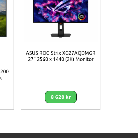
ASUS ROG Strix XG27AQDMGR
AOC Basic
27" 2560 x 1440 (2K) Monitor
1920 x 108
Blac
1200
k
8 620 kr