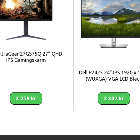
ponstid och stabil färgåtergivning.
r tydlig och skarp bild.
mycket mjuka rörelser.
rörelseoskärpa.
UltraGear 27GS75Q 27" QHD
ing av tillbehör.
IPS Gamingskärm
atibilitet.
ner.
Dell P2425 24" IPS 1920 x 
 pivot, vridning och lutning.
(WUXGA) VGA LCD Blac
gamingmiljöer.
tor setup.
3 259 kr
2 302 kr
nskad ögonbelastning.
bild i olika ljusförhållanden.
 detaljåtergivning.
aming.
ngd.