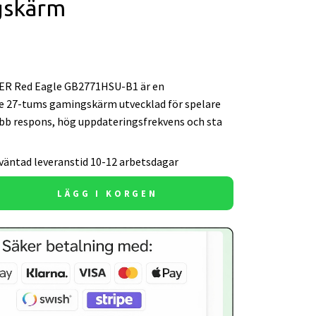
gskärm
ER Red Eagle GB2771HSU-B1 är en
 27-tums gamingskärm utvecklad för spelare
bb respons, hög uppdateringsfrekvens och sta
väntad leveranstid 10-12 arbetsdagar
LÄGG I KORGEN