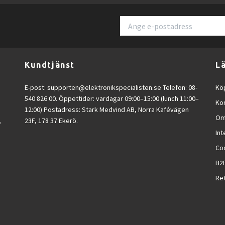
ort och FPS-spel.
spelupplevelse.
Kundtjänst
L
er bättre komfort.
utningar.
E-post:
supporten@elektronikspecialisten.se
Telefon: 08-
Köp
.
540 826 00. Öppettider: vardagar 09:00–15:00 (lunch 11:00–
Ko
12:00) Postadress: Stark Medvind AB, Norra Kafévägen
Om
,
23F, 178 37 Ekerö.
itet.
Int
Co
essioner.
B2
Ret
 en snabb och pålitlig gamingskärm som kombinerar hög uppdateringsfrekve