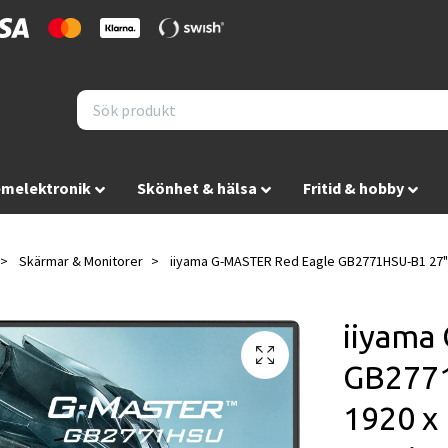
melektronik
Skönhet & hälsa
Fritid & hobby
Skärmar & Monitorer
iiyama G-MASTER Red Eagle GB2771HSU-B1 27" F
iiyama
GB2771
1920 x 