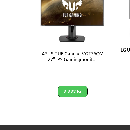
Viktiga funktioner
27 tum Fast IPS-panel
ger snabb res
Full HD-upplösning (1920 x 1080)
ge
240 Hz uppdateringsfrekvens
ger 
0,4 ms MPRT responstid
minimerar 
LG 
USB 3.2 Gen 1 hubb
ger enkel anslutn
ASUS TUF Gaming VG279QM
HDMI och DisplayPort
ger bred komp
27" IPS Gamingmonitor
Bländfri skärmyta
minskar reflektio
Ergonomiska justeringar
med höjd,
Matt svart design
passar moderna 
Tunnt ramdesign
passar multi-moni
2 222 kr
Eyesafe Certified 2.0
bidrar till mi
Hög ljusstyrka 350 cd/m²
ger tydlig 
Kontrastförhållande 1000:1
ger bra
Snabb panelteknik
optimerad för g
Stabil konstruktion
ger lång livslä