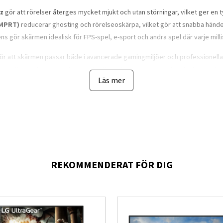
Hz
gör att rörelser återges mycket mjukt och utan störningar, vilket ger en ty
(MPRT)
reducerar ghosting och rörelseoskärpa, vilket gör att snabba händel
 gör skärmen idealisk för FPS-spel, e-sport och andra spel där varje mill
ör att skärmen passar både i avancerade gamingmiljöer och professionella 
r multi-monitor-uppsättningar där flera skärmar placeras bredvid varandra. 
Läs mer
omfort under längre sessioner framför skärmen.
 det enkelt att ansluta kringutrustning såsom tangentbord, mus eller head
rganiserad. Skärmen erbjuder anslutningar via
HDMI och DisplayPort
, vi
kel och kräver minimal konfigurering för att komma igång.
iska justeringsmöjligheter med stöd för
höjdjustering, pivot, vridnin
Detta förbättrar komforten under längre användning och gör det möjligt at
men till porträttläge gör modellen lämplig även för arbete med dokument, k
okus på prestanda och användarkomfort. Skärmen är certifierad enligt
Eye
ning. Den robusta konstruktionen och höga kvalitetsnivån gör modellen till e
vslängd.