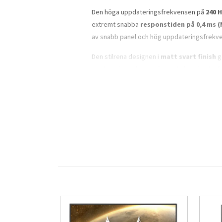
Den höga uppdateringsfrekvensen på
240 
extremt snabba
responstiden på 0,4 ms 
av snabb panel och hög uppdateringsfrekvens
Den stilrena designen i
matt svart finish
g
modernt intryck och gör modellen lämplig fö
minskade reflektioner och förbättrad synk
Den integrerade
USB 3.2 Gen 1-hubben
gör
kabeldragning och gör arbetsplatsen mer o
datorer och grafikkort. Installationen är en
GB2771HSU-B1 erbjuder omfattande ergonom
anpassa skärmen efter individuella behov. 
arbetsposition. Möjligheten att rotera skär
iiyama har utvecklat G-MASTER-serien med f
exponering för blått ljus under längre använd
snabb och flexibel gamingskärm med lång li