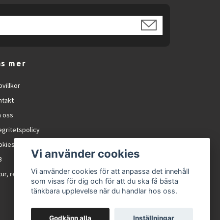
äs mer
villkor
ntakt
 oss
egritetspolicy
okies
Vi använder cookies
B
Vi använder cookies för att anpassa det innehåll
ur, reklamation och RMA
som visas för dig och för att du ska få bästa
tänkbara upplevelse när du handlar hos oss.
ns med stabil bildkvalitet. Den stora 27-
Godkänn alla
Inställningar