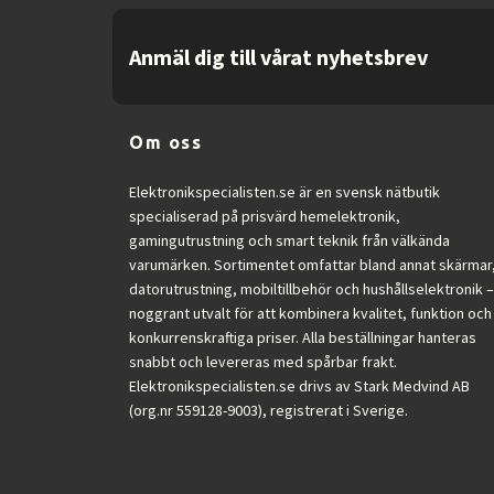
Fördelar
Anmäl dig till vårat nyhetsbrev
Mycket snabb skärm som passar e-sp
Hög uppdateringsfrekvens ger mjuk 
IPS-panel ger stabil bildkvalitet.
Om oss
Ergonomiska justeringsmöjligheter g
USB-hubb minskar behov av extra ansl
Elektronikspecialisten.se är en svensk nätbutik
Lämplig för multi-monitor uppsättning
specialiserad på prisvärd hemelektronik,
Modern design passar gamingriggar.
gamingutrustning och smart teknik från välkända
varumärken. Sortimentet omfattar bland annat skärmar
Enkel installation och bred kompatibil
datorutrustning, mobiltillbehör och hushållselektronik –
Hög ljusstyrka ger tydlig bild.
noggrant utvalt för att kombinera kvalitet, funktion och
Flexibel användning även för arbete.
konkurrenskraftiga priser. Alla beställningar hanteras
Minskad ögonbelastning vid längre s
snabbt och levereras med spårbar frakt.
Stabil och pålitlig konstruktion.
Elektronikspecialisten.se drivs av Stark Medvind AB
(org.nr 559128-9003), registrerat i Sverige.
Sammanfattning
iiyama G-MASTER Red Eagle GB2771HSU-B1 är