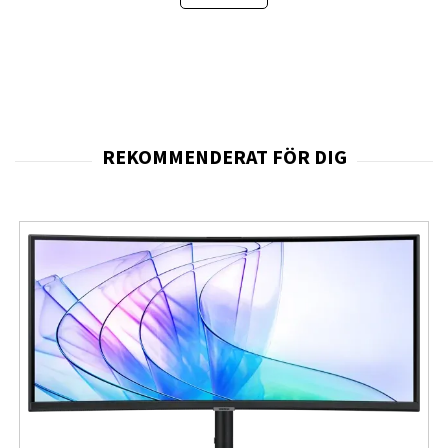
och gör att varje detalj känns mer närvarande, samtidigt
som den stora arbetsytan i
QHD
ger mer utrymme för
både spel, streaming och produktivt arbete.
Skärmens
uppdateringsfrekvens på upp till 180 Hz
via
DisplayPort och USB-C
samt
144 Hz via HDMI
ger
en exceptionellt
mjuk och följsam rörelse
, vilket är
avgörande i snabba spel där
precision
och
timing
är
allt. Tillsammans med
1 ms grå-till-grå
levererar
XG27WCS ett visuellt flöde med minimal
rörelseoskärpa
och snabb återgivning av snabba
scenförändringar, vilket ger dig ett tydligt
konkurrensövertag
. Stödet för
AMD FreeSync
och
VESA Adaptive-Sync
säkerställer att skärmen
synkroniserar perfekt med ditt grafikkort för att
eliminera
tearing
och
stuttering
, så att varje bildruta
visas exakt när den ska.
Den visuella
kvaliteten
förstärks ytterligare av
HDR10