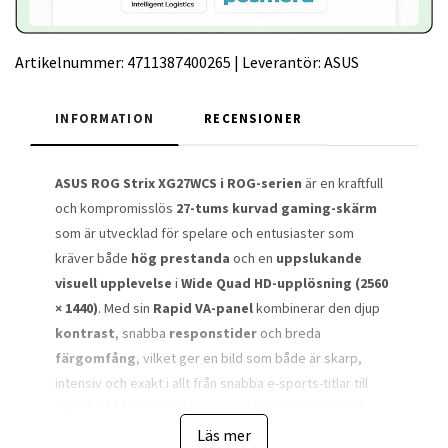
Artikelnummer:
4711387400265
|
Leverantör:
ASUS
INFORMATION
RECENSIONER
ASUS ROG Strix XG27WCS i ROG-serien
är en kraftfull
och kompromisslös
27-tums kurvad gaming-skärm
som är utvecklad för spelare och entusiaster som
kräver både
hög prestanda
och en
uppslukande
visuell upplevelse
i
Wide Quad HD-upplösning (2560
× 1440)
. Med sin
Rapid VA-panel
kombinerar den djup
kontrast
, snabba
responstider
och breda
färgomfång
, vilket ger en bild som både är skarp,
intensiv och exakt i allt från snabba e-sports-titlar till
filmiska AAA-spel. Den kurvade designen skapar ett
naturligt synfält som drar in dig i händelsernas centrum
Läs mer