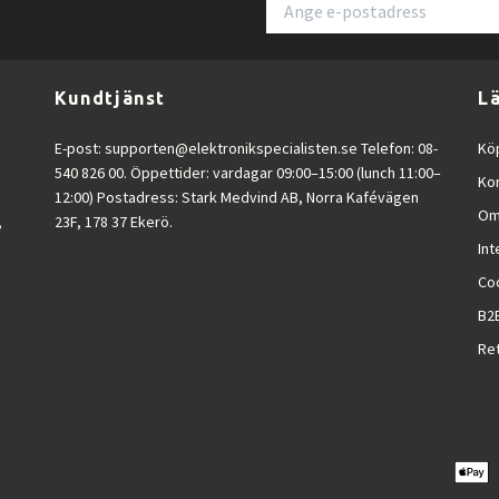
Yes
90 W
Yes
Kundtjänst
L
1
1.4
E-post:
supporten@elektronikspecialisten.se
Telefon: 08-
Köp
1
540 826 00. Öppettider: vardagar 09:00–15:00 (lunch 11:00–
Ko
12:00) Postadress: Stark Medvind AB, Norra Kafévägen
1
Om
,
23F, 178 37 Ekerö.
1.4
Int
1.4
Co
No
B2
Yes
Ret
1.4
Yes
Yes
100 x 100 mm
No