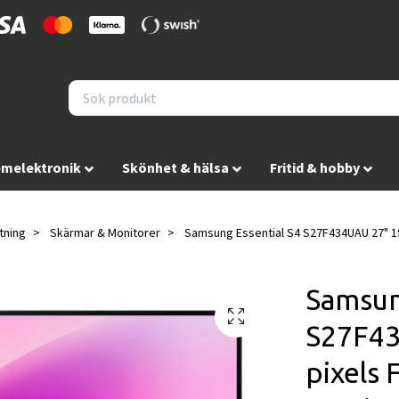
melektronik
Skönhet & hälsa
Fritid & hobby
tning
Skärmar & Monitorer
Samsung Essential S4 S27F434UAU 27" 19
Samsun
S27F43
pixels 