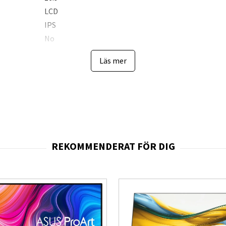
LCD
IPS
No
300 cd/m²
Läs mer
5 ms
GTG (Gray to Gray)
Flat
1000:1
100 Hz
178°
178°
16.7 million colours
68.6 cm
NTSC, sRGB
99%
72%