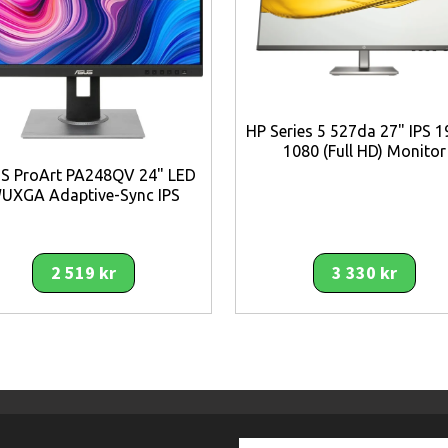
No
No
Yes
ted
Windows 11
No
HP Series 5 527da 27" IPS 1
No
1080 (Full HD) Monitor
Office
S ProArt PA248QV 24" LED
Black
UXGA Adaptive-Sync IPS
Black
Yes
2 519 kr
3 330 kr
3.2 Gen 1 (3.1 Gen 1)
USB Type-C
1
5
ts quantity
1
tity
4
tity
1