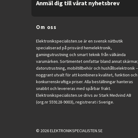
Anmäl dig till vårat nyhetsbrev
USB Power Delivery (USB PD)
USB Power Delivery up to
HDMI
Om oss
HDMI ports quantity
HDMI version
Elektronikspecialisten.se är en svensk nätbutik
DisplayPorts quantity
specialiserad på prisvärd hemelektronik,
gamingutrustning och smart teknik från välkända
DisplayPort out quantity
varumärken. Sortimentet omfattar bland annat skärmar
DisplayPort out version
datorutrustning, mobiltillbehör och hushållselektronik –
DisplayPort version
noggrant utvalt för att kombinera kvalitet, funktion och
Headphone out
konkurrenskraftiga priser. Alla beställningar hanteras
HDCP
snabbt och levereras med spårbar frakt.
Elektronikspecialisten.se drivs av Stark Medvind AB
HDCP version
(org.nr 559128-9003), registrerat i Sverige.
Ethernet LAN
VESA mounting
Panel mounting interface
Cable lock slot
© 2026 ELEKTRONIKSPECIALISTEN.SE