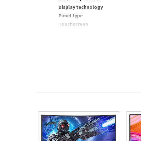
Display technology
Panel type
Touchscreen
Display brightness (typical)
Response time
Response time measurement type
Screen shape
Contrast ratio (typical)
Maximum refresh rate
Viewing angle, horizontal
Viewing angle, vertical
Display number of colours
Display diagonal (metric)
Colour gamut standard
sRGB coverage (typical)
NTSC coverage (typical)