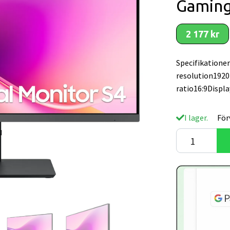
Gamin
2 177 kr
Specifikationer
resolution1920
ratio16:9Displ
I lager.
För