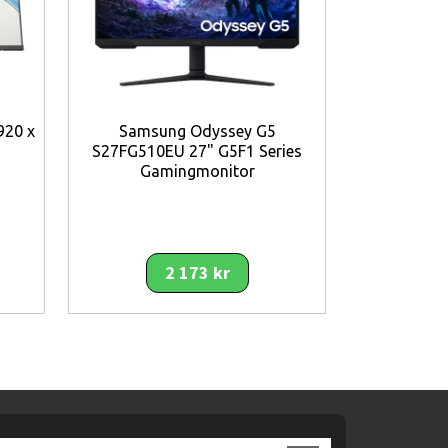
MSI Pro MP
920 x
Samsung Odyssey G5
1080 (
S27FG510EU 27" G5F1 Series
Gamingmonitor
2 173 kr