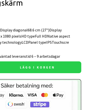
gskärm
Display diagonal68.6 cm (27")Display
 x 1080 pixelsHD typeFull HDNative aspect
ay technologyLCDPanel typeIPSTouchscre
väntad leveranstid 6 – 9 arbetsdagar
LÄGG I KORGEN