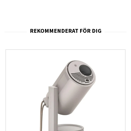
Projektorn är konstruerad för att passa både privata
och semi-professionella miljöer, där
flexibilitet
,
enkel
installation
och stabil
prestanda
är avgörande. Med
stöd för
automatiskt fokus
och
automatisk
keystone-korrigering
skapar Yaber K2s Pro på bara
några sekunder en perfekt justerad bild, oavsett om
projektorn placeras på ett bord, en hylla eller monteras
på stativ. Detta innebär att användaren slipper
tidskrävande manuell kalibrering och istället får en
konsekvent och professionell
bildpresentation
varje
gång, vilket är särskilt värdefullt vid både filmkvällar och
presentationer.
Med en projicerbar bildstorlek från
40 till 200 tum
ger
denna projektor en extremt bred
användningsbredd
,
vilket gör att den fungerar lika bra i ett litet sovrum som
i ett större vardagsrum, konferensrum eller hobbylokal.
Den höga
ljusstyrkan
och den välbalanserade