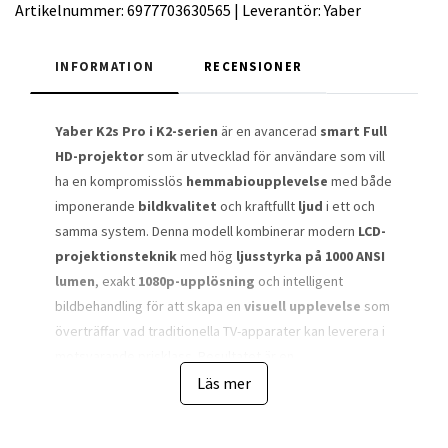
Artikelnummer:
6977703630565
|
Leverantör:
Yaber
INFORMATION
RECENSIONER
Yaber K2s Pro i K2-serien
är en avancerad
smart Full
HD-projektor
som är utvecklad för användare som vill
ha en kompromisslös
hemmabioupplevelse
med både
imponerande
bildkvalitet
och kraftfullt
ljud
i ett och
samma system. Denna modell kombinerar modern
LCD-
projektionsteknik
med hög
ljusstyrka på 1000 ANSI
lumen
, exakt
1080p-upplösning
och intelligent
bildbehandling för att skapa en
visuell upplevelse
som
överträffar vad traditionella TV-apparater kan leverera i
motsvarande prisklass. Resultatet är en
storbildslösning
som ger både filmer, serier, sport
Läs mer
och spel en helt ny
närvaro
, där varje scen upplevs
större, mer levande och mer engagerande.