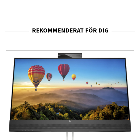
med
QHD-upplösningen 2560 × 1440 pixlar
skapar en
optimal balans mellan skärpa och arbetsyta. Jämfört
med traditionella Full HD-skärmar ger QHD betydligt
högre detaljrikedom, vilket gör text skarpare, grafik
mer exakt och spelmiljöer mer levande. Samtidigt är
upplösningen tillräckligt lättdriven för att möjliggöra
mycket höga bildfrekvenser, vilket är avgörande för
användare som prioriterar snabb respons och låg
latens.
Den avancerade
IPS-panelen
säkerställer breda
betraktningsvinklar och konsekvent färgåtergivning
över hela bildytan. Detta innebär att färger, kontrast och
ljusstyrka förblir stabila även när skärmen betraktas
från sidan eller ovanifrån, vilket är särskilt värdefullt vid
samarbete, streaming eller kreativt arbete. Skärmen
stödjer
1,07 miljarder färger (8-bit + FRC)
och
levererar ett mycket brett färgomfång med upp till
120