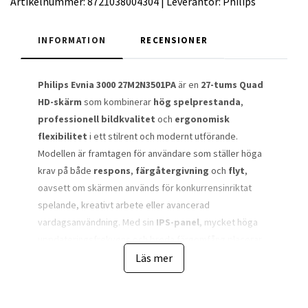
Artikelnummer:
8721038004304
|
Leverantör:
Philips
INFORMATION
RECENSIONER
Philips Evnia 3000 27M2N3501PA
är en
27-tums Quad
HD-skärm
som kombinerar
hög spelprestanda
,
professionell bildkvalitet
och
ergonomisk
flexibilitet
i ett stilrent och modernt utförande.
Modellen är framtagen för användare som ställer höga
krav på både
respons
,
färgåtergivning
och
flyt
,
oavsett om skärmen används för konkurrensinriktat
spelande, kreativt arbete eller avancerad
vardagsanvändning. Med sin
IPS-panel
, mycket höga
uppdateringsfrekvens och breda färgomfång placerar
sig denna modell tydligt i gränslandet mellan
Läs mer
gamingmonitor och professionell bildskärm.
Den generösa skärmstorleken på
27 tum
i kombination