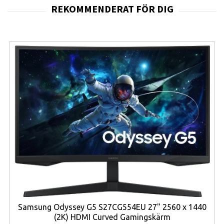
uppgradering från mindre skärmar där arbetsytan ofta
känns begränsad.
Paneltypen är IPS, vilket innebär
breda
betraktningsvinklar på 178°/178°
och färgstabilitet
oavsett var du sitter framför skärmen. Detta är särskilt
viktigt i öppna kontorsmiljöer eller hemmamiljöer där du
ofta ändrar sittposition, lutar dig tillbaka eller delar
skärmen med någon annan. Du får en konsekvent bild
varje gång, oavsett vinkel.
Skärmen är också konstruerad för ögonkomfort. Den
har
Flicker-Free-teknik
, samt ett särskilt
LowBlue-
läge
som reducerar blått ljus och därmed minskar
ansträngningen för ögonen vid längre sessioner. Detta
gör Philips 27E2N1110/00 till ett bra val för användare
som sitter framför skärmen många timmar per dag och
Samsung Odyssey G5 S27CG554EU 27" 2560 x 1440
behöver en pålitlig partner som inte tröttar ut ögonen.
(2K) HDMI Curved Gamingskärm