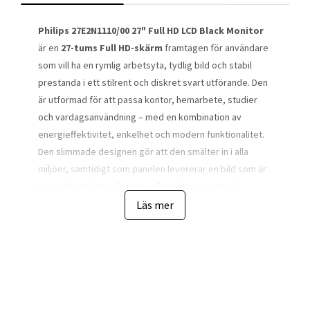
Philips 27E2N1110/00 27" Full HD LCD Black Monitor
är en
27-tums Full HD-skärm
framtagen för användare
som vill ha en rymlig arbetsyta, tydlig bild och stabil
prestanda i ett stilrent och diskret svart utförande. Den
är utformad för att passa kontor, hemarbete, studier
och vardagsanvändning – med en kombination av
energieffektivitet, enkelhet och modern funktionalitet.
Den slimmade designen gör att den smälter in i alla
miljöer, samtidigt som panelen levererar en bild som är
behaglig att titta på under många timmar i sträck.
Läs mer
Upplösningen på
1920 × 1080 (Full HD)
gör att text,
dokument, kalkylark, webbläsare och program visas
skarpt och tydligt. Den stora 27-tumsytan skapar ett
lugnare arbetsflöde där allt får plats utan att du behöver
zooma eller hoppa mellan fönster lika mycket. Skärmen
är därför perfekt för multitasking och produktivitet – en