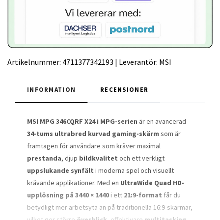
Artikelnummer:
4711377342193
|
Leverantör:
MSI
INFORMATION
RECENSIONER
MSI MPG 346CQRF X24 i MPG-serien
är en avancerad
34-tums ultrabred kurvad gaming-skärm
som är
framtagen för användare som kräver maximal
prestanda
, djup
bildkvalitet
och ett verkligt
uppslukande synfält
i moderna spel och visuellt
krävande applikationer. Med en
UltraWide Quad HD-
upplösning på 3440 × 1440
i ett
21:9-format
får du
betydligt mer arbetsyta än på traditionella 16:9-skärmar,
vilket ger större
överblick
, effektivare
multitasking