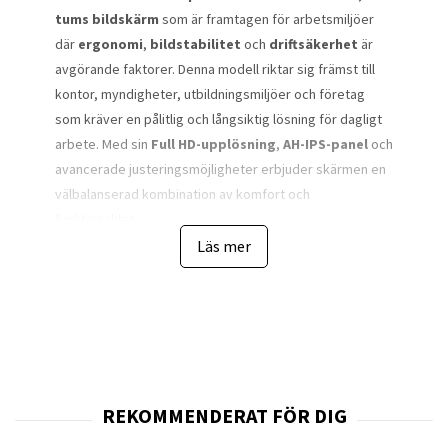
tums bildskärm
som är framtagen för arbetsmiljöer
där
ergonomi
,
bildstabilitet
och
driftsäkerhet
är
avgörande faktorer. Denna modell riktar sig främst till
kontor, myndigheter, utbildningsmiljöer och företag
som kräver en pålitlig och långsiktig lösning för dagligt
arbete. Med sin
Full HD-upplösning
,
AH-IPS-panel
och
avancerade justeringsmöjligheter erbjuder skärmen en
välbalanserad kombination av komfort och
funktionalitet.
Läs mer
Skärmens
23,8-tums panel
ger en generös arbetsyta
utan att ta upp onödigt mycket plats på skrivbordet.
Upplösningen på
1920 × 1080 pixlar
säkerställer skarp
textåtergivning, tydliga ikoner och god detaljrikedom i
dokument, kalkylblad och presentationsmaterial. För
användare som arbetar många timmar framför skärmen
bidrar detta till minskad ansträngning och bättre fokus.