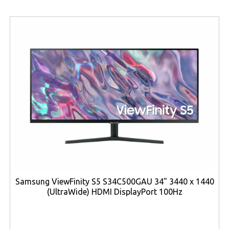
Den använda
AH-IPS-paneltekniken
ger breda
betraktningsvinklar på upp till
178 grader
, vilket innebär
att färger och kontrast bibehålls även när skärmen
betraktas från sidan eller ovanifrån. Detta är särskilt
värdefullt i öppna kontorslandskap, mötesrum eller
arbetsstationer där flera personer behöver se samma
innehåll samtidigt. Färgåtergivningen är stabil och
konsekvent med stöd för
16,7 miljoner färger
, vilket
gör skärmen väl lämpad för allt från kontorsarbete till
enklare grafiska uppgifter.
Ljusstyrkan på
250 cd/m²
är anpassad för normala
kontorsmiljöer och ger god läsbarhet även i väl upplysta
rum. Skärmen kombinerar detta med ett
kontrastförhållande på 1000:1
, samt ett dynamiskt
Samsung ViewFinity S5 S34C500GAU 34" 3440 x 1440
kontrastläge som kan nå upp till
5 000 000:1
, vilket
(UltraWide) HDMI DisplayPort 100Hz
förbättrar upplevelsen vid visning av bilder och video
genom tydligare skillnad mellan ljusa och mörka partier.