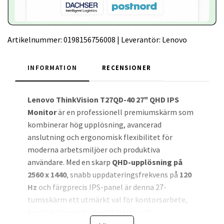
Artikelnummer:
0198156756008
|
Leverantör:
Lenovo
INFORMATION
RECENSIONER
Lenovo ThinkVision T27QD-40 27" QHD IPS
Monitor
är en professionell premiumskärm som
kombinerar hög upplösning, avancerad
anslutning och ergonomisk flexibilitet för
moderna arbetsmiljöer och produktiva
användare. Med en skarp
QHD-upplösning på
2560 x 1440
, snabb uppdateringsfrekvens på
120
Hz
och färgprecis IPS-panel är denna 27-
tumsskärm ett utmärkt val för kontorsarbete,
kreativt skapande, multitasking och