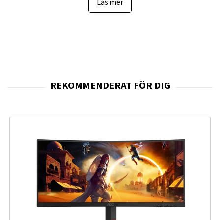
professionell användning där bildkvalitet och
Läs mer
komfort står i fokus. Den stilrena designen i
formörkelsessvart ger dessutom ett exklusivt
och modernt intryck på skrivbordet.
För användare som arbetar med flera fönster
samtidigt erbjuder Lenovo ThinkVision T27QD-40
betydligt större arbetsyta än traditionella Full
HD-skärmar. QHD-upplösningen ger högre
detaljrikedom och skarpare text vilket förbättrar
produktiviteten vid arbete med dokument,
kalkylblad, programmering, bildredigering och
avancerade arbetsflöden. Kombinationen av 27-
tumsformat och hög pixeltäthet ger en tydlig
och bekväm visningsupplevelse under långa
arbetsdagar.
Den högkvalitativa
IPS-panelen
levererar breda
betraktningsvinklar och mycket exakt