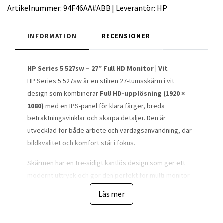
Artikelnummer:
94F46AA#ABB
|
Leverantör:
HP
INFORMATION
RECENSIONER
HP Series 5 527sw – 27″ Full HD Monitor | Vit
HP Series 5 527sw är en stilren 27-tumsskärm i vit
design som kombinerar
Full HD-upplösning (1920 ×
1080)
med en IPS-panel för klara färger, breda
betraktningsvinklar och skarpa detaljer. Den är
utvecklad för både arbete och vardagsanvändning, där
bildkvalitet och komfort står i fokus.
Skärmen har en tre-sidigt kantlös design som ger ett
modernt uttryck och gör den perfekt för multi-monitor-
setup. Med HDMI- och VGA-anslutningar är den enkel att
Läs mer
ansluta till både nya och äldre enheter.
För en behagligare användning under längre perioder är