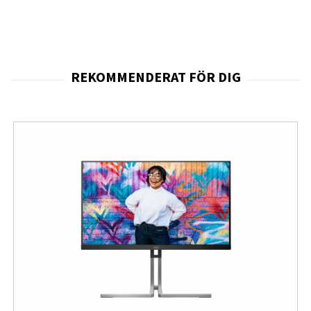
skärmen utrustad med ögonvänlig teknik som
Flicker-
Free
och
Low Blue Light
, vilket minskar trötthet och
belastning på ögonen.
Viktiga funktioner
27" IPS-panel med Full HD (1920 × 1080)
Vit design för en modern och stilren arbetsplats
Tre-sidigt kantlös design för multi-monitor-
lösningar
Anslutningar: HDMI och VGA
Low Blue Light och Flicker-Free för ögonkomfort
Fördelar
Stor 27-tums skärm med breda
betraktningsvinklar.